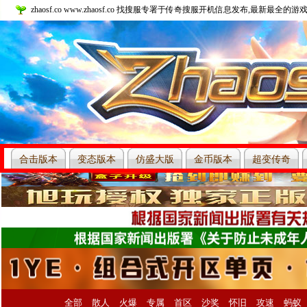
zhaosf.co www.zhaosf.co 找搜服专署于传奇搜服开机信息发布,最新最全的游戏
合击版本
变态版本
仿盛大版
金币版本
超变传奇
本