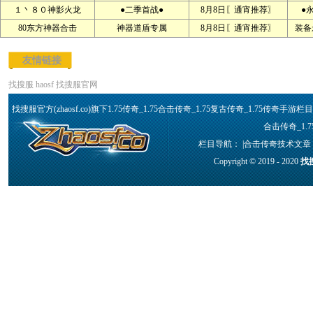
１丶８０神影火龙
●二季首战●
8月8日〖通宵推荐〗
●
80东方神器合击
神器道盾专属
8月8日〖通宵推荐〗
装备
友情链接
找搜服
haosf
找搜服官网
找搜服官方(zhaosf.co)旗下1.75传奇_1.75合击传奇_1.75复古传奇_1.75传奇手
合击传奇_1.
栏目导航： |
合击传奇技术文章
Copyright © 2019 - 2020
找搜