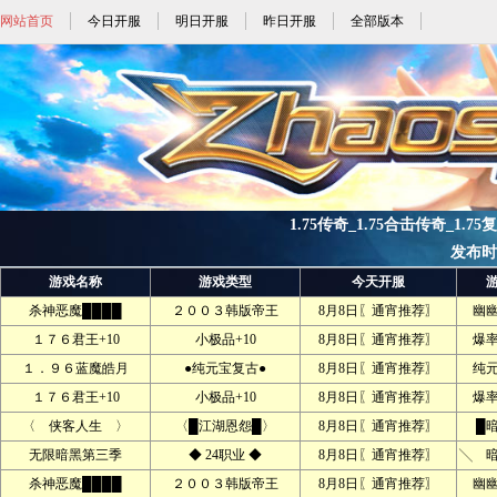
网站首页
今日开服
明日开服
昨日开服
全部版本
1.75传奇_1.75合击传奇_1.75
发布时间:
游戏名称
游戏类型
今天开服
杀神恶魔████
２００３韩版帝王
8月8日〖通宵推荐〗
幽
１７６君王+10
小极品+10
8月8日〖通宵推荐〗
爆
１．９６蓝魔皓月
●纯元宝复古●
8月8日〖通宵推荐〗
纯
１７６君王+10
小极品+10
8月8日〖通宵推荐〗
爆
〈 侠客人生 〉
〈█江湖恩怨█〉
8月8日〖通宵推荐〗
█
无限暗黑第三季
◆ 24职业 ◆
8月8日〖通宵推荐〗
╲ 
杀神恶魔████
２００３韩版帝王
8月8日〖通宵推荐〗
幽