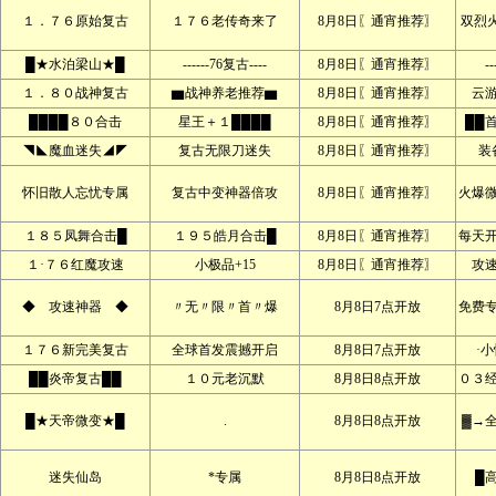
１．７６原始复古
１７６老传奇来了
8月8日〖通宵推荐〗
双烈
█★水泊梁山★█
------76复古----
8月8日〖通宵推荐〗
--
１．８０战神复古
▆战神养老推荐▆
8月8日〖通宵推荐〗
云
████８０合击
星王＋１████
8月8日〖通宵推荐〗
██
◥◣魔血迷失◢◤
复古无限刀迷失
8月8日〖通宵推荐〗
装
怀旧散人忘忧专属
复古中变神器倍攻
8月8日〖通宵推荐〗
火爆
１８５凤舞合击█
１９５皓月合击█
8月8日〖通宵推荐〗
每天
１·７６红魔攻速
小极品+15
8月8日〖通宵推荐〗
攻
◆ 攻速神器 ◆
〃无〃限〃首〃爆
8月8日7点开放
免费
１７６新完美复古
全球首发震撼开启
8月8日7点开放
·
██炎帝复古██
１０元老沉默
8月8日8点开放
０３
█★天帝微变★█
.
8月8日8点开放
▓→
迷失仙岛
*专属
8月8日8点开放
█