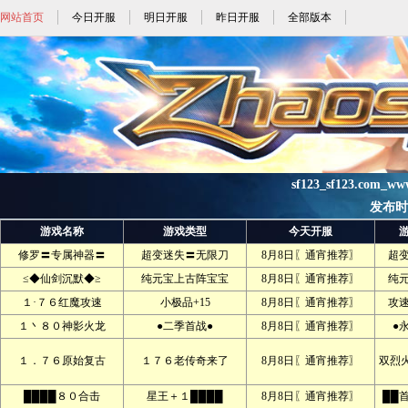
网站首页
今日开服
明日开服
昨日开服
全部版本
sf123_sf123.com_w
发布时间:
游戏名称
游戏类型
今天开服
修罗〓专属神器〓
超变迷失〓无限刀
8月8日〖通宵推荐〗
超
≤◆仙剑沉默◆≥
纯元宝上古阵宝宝
8月8日〖通宵推荐〗
纯
１·７６红魔攻速
小极品+15
8月8日〖通宵推荐〗
攻
１丶８０神影火龙
●二季首战●
8月8日〖通宵推荐〗
●
１．７６原始复古
１７６老传奇来了
8月8日〖通宵推荐〗
双烈
████８０合击
星王＋１████
8月8日〖通宵推荐〗
██