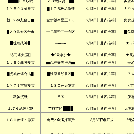
████２８乐玩
２８无限货币██
8月8日〖通宵推荐〗
多版本
１丶８０纵横复古
█１７６极品微变
8月8日〖通宵推荐〗
无沙
新1.80神龙合击▇
全新版本星王＋３
8月8日〖通宵推荐〗
免费
█２０元专区合击
十元顶赞二十专区
8月8日〖通宵推荐〗
█免
█琉璃战神█
---------
8月8日〖通宵推荐〗
★→
纪元迷失[新]
◆6天拿沙◆
8月8日〖通宵推荐〗
★复
１．８０战神复古
▆战神养老推荐▆
8月8日〖通宵推荐〗
云
█虎威攻速合击█
█独家首战首区█
8月8日〖通宵推荐〗
７
１丶７６雷霆复古
╲１８０开天复古
8月8日〖通宵推荐〗
＜首
武神沉默
首区
8月8日〖通宵推荐〗
所
１.７６武陵沉默
首战首区████
8月8日〖通宵推荐〗
无充
１８０攻速〃微变
免费∠全满打顶赞
8月8日7点开放
〝无