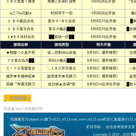
１８０攻速〃微变
免费∠全满打顶赞
8月8日8点开放
〝无
ж三刀ψ沉默ж
时间等于一切
8月8日8点开放
极
１·８５极品合击
新８０+８５合击
8月8日10点开放
█
１·８０复古合击
复古小极品███
8月8日10点开放
█全
１●８５冰封合击
██首战一区██
8月8日10点开放
游戏名称
游戏类型
明天开服
★韩版つ０血不死
送→切割Ｍax攻速
8月9日〖通宵推荐〗
古
７６复古合击██
怀旧小极品███
8月9日〖通宵推荐〗
██
１丶７６雷霆复古
╲１８０开天复古
8月9日〖通宵推荐〗
＜首
修罗〓专属神器〓
超变迷失〓无限刀
8月9日〖通宵推荐〗
超
高爆〞奇遇无限刀
送沙捐▲送满*馈
8月9日14点30分开放
█散
友情链接
找搜服
haosf
找搜服官网
找搜服官方(zhaosf.co)旗下sf123_sf123.com_www.sf123.com栏目汇集最新sf12
栏目导航： |
合击传奇技术文章
Copyright © 2019 - 2020
找搜