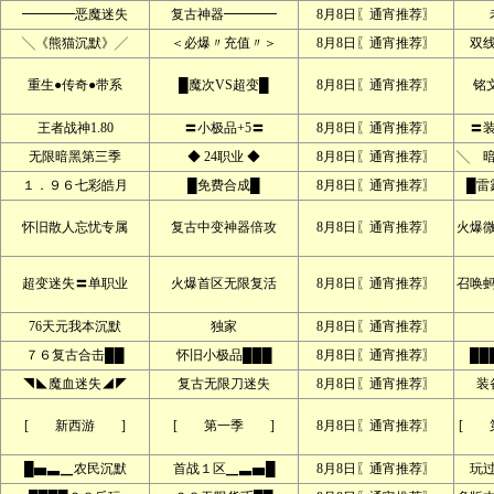
━━━━恶魔迷失
复古神器━━━━
8月8日〖通宵推荐〗
╲《熊猫沉默》╱
＜必爆〃充值〃＞
8月8日〖通宵推荐〗
双
重生●传奇●带系
█魔次VS超变█
8月8日〖通宵推荐〗
铭文
王者战神1.80
〓小极品+5〓
8月8日〖通宵推荐〗
〓
无限暗黑第三季
◆ 24职业 ◆
8月8日〖通宵推荐〗
╲ 
１．９６七彩皓月
█免费合成█
8月8日〖通宵推荐〗
█雷
怀旧散人忘忧专属
复古中变神器倍攻
8月8日〖通宵推荐〗
火爆
超变迷失〓单职业
火爆首区无限复活
8月8日〖通宵推荐〗
召唤
76天元我本沉默
独家
8月8日〖通宵推荐〗
７６复古合击██
怀旧小极品███
8月8日〖通宵推荐〗
██
◥◣魔血迷失◢◤
复古无限刀迷失
8月8日〖通宵推荐〗
装
[ 新西游 ]
[ 第一季 ]
8月8日〖通宵推荐〗
[ 
█▅▃▁农民沉默
首战１区▁▃▅█
8月8日〖通宵推荐〗
玩