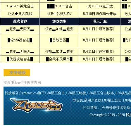
１★９５神龙合击
███１９５合击
8月10日14点开放
██
公益◆复古沉默
道B牛沙奖8.8W
8月10日19点30分开放
散
游戏名称
游戏类型
明天开服
▃超变▃无限刀▃
倍攻▃加速▃超变
8月11日〖通宵推荐〗
公
█轮*神器合击█
█首战首区█
8月11日〖通宵推荐〗
█每
▃超变▃无限刀▃
倍攻▃加速▃超变
8月11日〖通宵推荐〗
公
█优游攻速合击█
█全天不关爆率█
8月11日〖通宵推荐〗
█
友情链接
找搜服
haosf
找搜服官网
找搜服官方(zhaosf.co)旗下1.80星王合击,1.80星王终极,1.80星王合击版本,1
型信息;是用户查找1.80星王合击,1.8
栏目导航： |
合击传奇技术文章
Copyright © 2019 - 2020
找搜