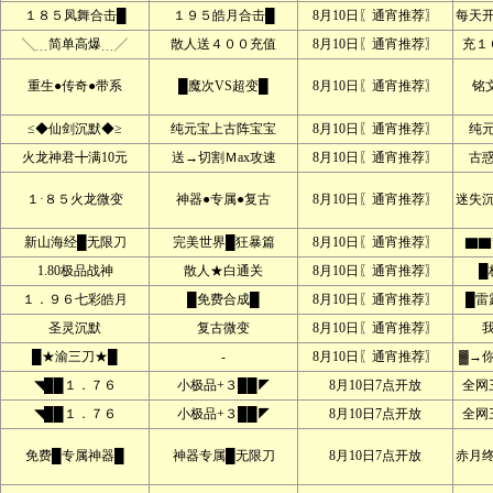
１８５凤舞合击█
１９５皓月合击█
8月10日〖通宵推荐〗
每天
╲﹍简单高爆﹍╱
散人送４００充值
8月10日〖通宵推荐〗
充１
重生●传奇●带系
█魔次VS超变█
8月10日〖通宵推荐〗
铭文
≤◆仙剑沉默◆≥
纯元宝上古阵宝宝
8月10日〖通宵推荐〗
纯
火龙神君╋满10元
送→切割Ｍax攻速
8月10日〖通宵推荐〗
古
１·８５火龙微变
神器●专属●复古
8月10日〖通宵推荐〗
迷失
新山海经█无限刀
完美世界█狂暴篇
8月10日〖通宵推荐〗
▇▇
1.80极品战神
散人★白通关
8月10日〖通宵推荐〗
█
１．９６七彩皓月
█免费合成█
8月10日〖通宵推荐〗
█雷
圣灵沉默
复古微变
8月10日〖通宵推荐〗
█★渝三刀★█
-
8月10日〖通宵推荐〗
▓→
◥██１．７６
小极品+３██◤
8月10日7点开放
全网
◥██１．７６
小极品+３██◤
8月10日7点开放
全网
免费█专属神器█
神器专属█无限刀
8月10日7点开放
赤月