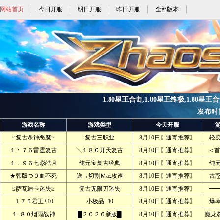
网站首页
今日开服
明日开服
昨日开服
全部版本
1.80星王合击,1.80星王终极,1.80星王
发布时间:2
游戏名称
游戏类型
今天开服
≤复古杀神恶魔≥
复古三职业
8月10日〖通宵推荐〗
轻
１丶７６雷霆复古
╲１８０开天复古
8月10日〖通宵推荐〗
＜首
１．９６七彩皓月
纯元宝复古经典
8月10日〖通宵推荐〗
纯
★韩版つ０血不死
送→切割Ｍax攻速
8月10日〖通宵推荐〗
古
≤萨瓦迪卡迷失≥
复古无限刀迷失
8月10日〖通宵推荐〗
━
１７６君王+10
小极品+10
8月10日〖通宵推荐〗
爆
１·８０烟雨战神
█２０２６新版█
8月10日〖通宵推荐〗
魔龙