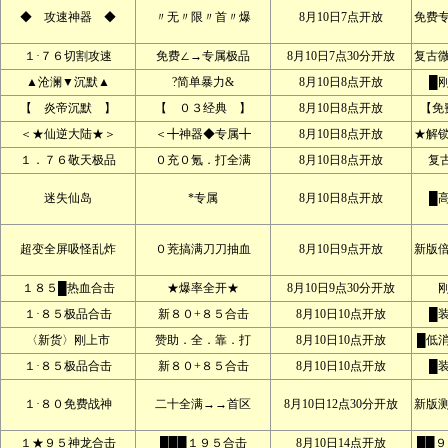
◆ 攻速神器 ◆
〃无〃限〃首〃爆
8月10日7点开放
免费
１·７６切割攻速
免费∠→专属极品
8月10日7点30分开放
复古
▲沧澜▼沉默▲
?简单暴力&
8月10日8点开放
█
【 炎帝沉默 】
【 ０３经典 】
8月10日8点开放
【免
＜★仙逆大陆★＞
＜╋神器◆专属╋
8月10日8点开放
★解
１．７６敬天极品
０充０氪．打全满
8月10日8点开放
复
迷失仙岛
*专属
8月10日8点开放
█
超变全屏吸怪乱炸
０茺搞满刀刀抽血
8月10日9点开放
新版
１８５█热血合击
★爆率全开★
8月10日9点30分开放
１·８５极品合击
新８０+８５合击
8月10日10点开放
█
〈新货〉刚上市
赞助．全．靠．打
8月10日10点开放
█低
１·８５极品合击
新８０+８５合击
8月10日10点开放
█
１·８０免费战神
二十全满→→首区
8月10日12点30分开放
新版
１★９５神龙合击
███１９５合击
8月10日14点开放
██