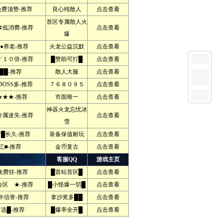
费顶赞-推荐
良心纯散人
点击查看
首区专属散人火
低消费-推荐
点击查看
爆
●养老-推荐
火龙公益沉默
点击查看
１０倍-推荐
█赞助可打█
点击查看
██-推荐
散人大服
点击查看
OSS多-推荐
７６８０９５
点击查看
★★-推荐
市面唯一
点击查看
神器火龙忘忧冰
属迷失-推荐
点击查看
雪
█长久-推荐
装备保值耐玩
点击查看
忆■-推荐
金币复古
点击查看
客服QQ
游戏主页
免费挂-推荐
█首站首区█
点击查看
区 ★-推荐
█小怪爆一切█
点击查看
年信誉-推荐
拿沙奖多██
点击查看
选█-推荐
█爆率全开█
点击查看