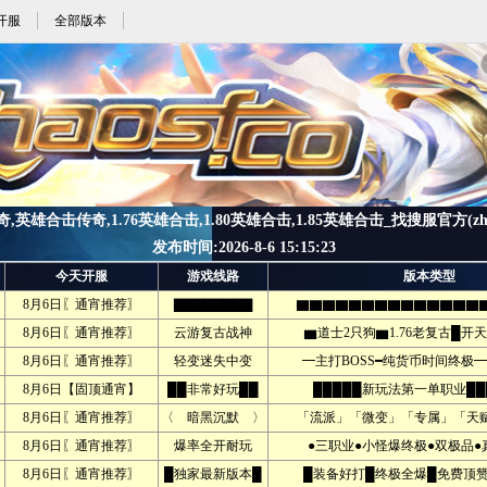
开服
全部版本
,英雄合击传奇,1.76英雄合击,1.80英雄合击,1.85英雄合击_找搜服官方(zhaos
发布时间:2026-8-6 15:15:23
今天开服
游戏线路
版本类型
8月6日〖通宵推荐〗
▇▇▇▇▇▇▇▇
▇▇▇▇▇▇▇▇▇▇▇▇▇▇▇
8月6日〖通宵推荐〗
云游复古战神
▆道士2只狗▆1.76老复古█开
8月6日〖通宵推荐〗
轻变迷失中变
━主打BOSS━纯货币时间终极━
8月6日【固顶通宵】
██非常好玩██
█████新玩法第一单职业██
8月6日〖通宵推荐〗
〈 暗黑沉默 〉
「流派」「微变」「专属」「天赋
8月6日〖通宵推荐〗
爆率全开耐玩
●三职业●小怪爆终极●双极品●
8月6日〖通宵推荐〗
█独家最新版本█
█装备好打█终极全爆█免费顶赞