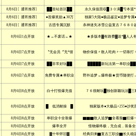
8月6日〖通宵推荐〗
██首站首区██
永久保值茴収█３０满█亏本退*
8月6日〖通宵推荐〗
●首爆奖励▲30万
独家5大陆●极品鉴定●追梦专属●
8月6日〖通宵推荐〗
古惑专属沉默
杀神迷失冰雪公益复古７６８０超
8月6日1点开放
★→不废话←★
★多版本▓有路费▓送*▓人人
8月6日7点开放
〝无会员〞无*馈
物价保值〃散人吃肉〃一切靠打〃
8月6日7点开放
██非常好玩██
█████新玩法第一单职业██
8月6日7点开放
免费专属★单职业
野外追梦→爆终极★货币随便打→
8月6日8点开放
白╋打怪爆充值
７６很耐玩█独创新颖玩法█三
8月6日8点开放
█ 低消耐操 █
独家版本●大极品+255●沙奖
8月6日8点开放
单职业╋全靠爆
▇▇▇散人追梦▇全看脸▇狂爆一
8月6日8点开放
爆率全开
怪物爆终极，无合成，装备全
8月6日8点开放
▓十年怀旧▓
经典归来▇复古三职业▇长久稳定