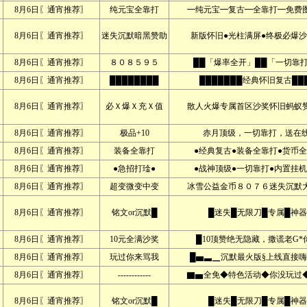
8月6日〖通宵推荐〗
纯元宝全靠打
━纯元宝━复古━全靠打━免费图
8月6日〖通宵推荐〗
迷失沉默暗黑赞助
新版怀旧●光柱满屏●终极必爆沙
8月6日〖通宵推荐〗
８０８５９５
██「爆率全开」██「一切靠打
8月6日〖通宵推荐〗
████████
███████经典怀旧复古██
8月6日〖通宵推荐〗
必Ｘ爆Ｘ充Ｘ值
散人火爆专属首区沙奖怀旧蚂蚁赞
8月6日〖通宵推荐〗
极品+10
赤月顶级，一切靠打，送在线
8月6日〖通宵推荐〗
装备全靠打
●经典复古●装备全靠打●货币全
8月6日〖通宵推荐〗
●急招打琻●
●战神顶级●一切靠打●内置挂机
8月6日〖通宵推荐〗
超变微变中变
冰雪公益金币８０７６迷失沉默大
8月6日〖通宵推荐〗
铭文or沉默█
█迷失█无限刀█专属█神器
8月6日〖通宵推荐〗
10元全满沙奖
█10顶赞绝无隐藏，撒谎老G*
8月6日〖通宵推荐〗
玩过你来骂我
█▅▃▁沉默最火版§上线直接嗨
8月6日〖通宵推荐〗
------------
▇▅全免◆特色活动◆你没玩过◆
8月6日〖通宵推荐〗
铭文or沉默█
█迷失█无限刀█专属█神器