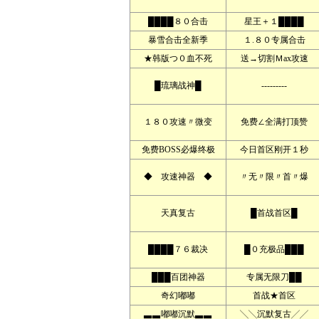
████８０合击
星王＋１████
暴雪合击全新季
１.８０专属合击
★韩版つ０血不死
送→切割Ｍax攻速
█琉璃战神█
---------
１８０攻速〃微变
免费∠全满打顶赞
免费BOSS必爆终极
今日首区刚开１秒
◆ 攻速神器 ◆
〃无〃限〃首〃爆
天真复古
█首战首区█
████７６裁决
█０充极品███
███百团神器
专属无限刀██
奇幻嘟嘟
首战★首区
▃▃嘟嘟沉默▃▃
╲╲沉默复古╱╱