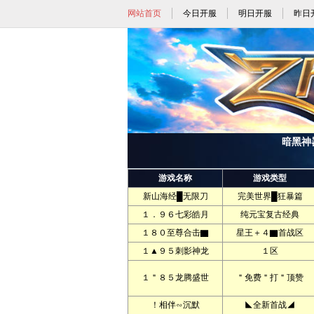
网站首页
今日开服
明日开服
昨日
暗黑神器
游戏名称
游戏类型
新山海经█无限刀
完美世界█狂暴篇
１．９６七彩皓月
纯元宝复古经典
１８０至尊合击▇
星王＋４▇首战区
１▲９５刺影神龙
１区
１＂８５龙腾盛世
＂免费＂打＂顶赞
！相伴∽沉默
◣全新首战◢