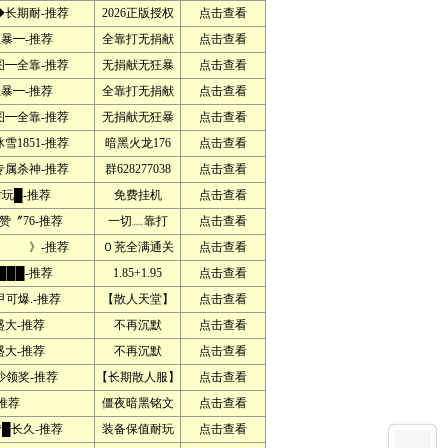
长期耐-推荐
2026正版授权
点击查看
暴━-推荐
全靠打无捐献
点击查看
━全靠-推荐
无捐献无狂暴
点击查看
暴━-推荐
全靠打无捐献
点击查看
━全靠-推荐
无捐献无狂暴
点击查看
1851-推荐
暗黑火龙176
点击查看
属杀神-推荐
群628277038
点击查看
玩█-推荐
免费挂机
点击查看
〞76-推荐
一切﹏靠打
点击查看
》-推荐
０茺全满通关
点击查看
███-推荐
1.85+1.95
点击查看
甲可爆.-推荐
【散人天堂】
点击查看
盛大-推荐
不再沉默
点击查看
盛大-推荐
不再沉默
点击查看
沙领奖-推荐
【长期散人服】
点击查看
-推荐
僵夜暗黑铭文
点击查看
█长久-推荐
装备保值耐玩
点击查看