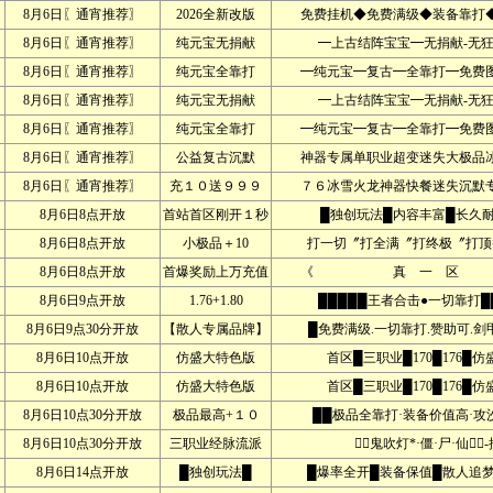
8月6日〖通宵推荐〗
2026全新改版
免费挂机◆免费满级◆装备靠打◆
8月6日〖通宵推荐〗
纯元宝无捐献
━上古结阵宝宝━无捐献-无狂
8月6日〖通宵推荐〗
纯元宝全靠打
━纯元宝━复古━全靠打━免费图
8月6日〖通宵推荐〗
纯元宝无捐献
━上古结阵宝宝━无捐献-无狂
8月6日〖通宵推荐〗
纯元宝全靠打
━纯元宝━复古━全靠打━免费图
8月6日〖通宵推荐〗
公益复古沉默
神器专属单职业超变迷失大极品冰雪
8月6日〖通宵推荐〗
充１０送９９９
７６冰雪火龙神器快餐迷失沉默专
8月6日8点开放
首站首区刚开１秒
█独创玩法█内容丰富█长久耐
8月6日8点开放
小极品＋10
打一切〞打全满〞打终极〞打顶赞
8月6日8点开放
首爆奖励上万充值
《 真 一 区 
8月6日9点开放
1.76+1.80
█████王者合击●一切靠打█
8月6日9点30分开放
【散人专属品牌】
█免费满级.一切靠打.赞助可.剑
8月6日10点开放
仿盛大特色版
首区█三职业█170█176█仿
8月6日10点开放
仿盛大特色版
首区█三职业█170█176█仿
8月6日10点30分开放
极品最高+１０
██极品全靠打·装备价值高·攻
8月6日10点30分开放
三职业经脉流派
╲鬼吹灯*·僵·尸·仙╱
8月6日14点开放
█独创玩法█
█爆率全开█装备保值█散人追梦