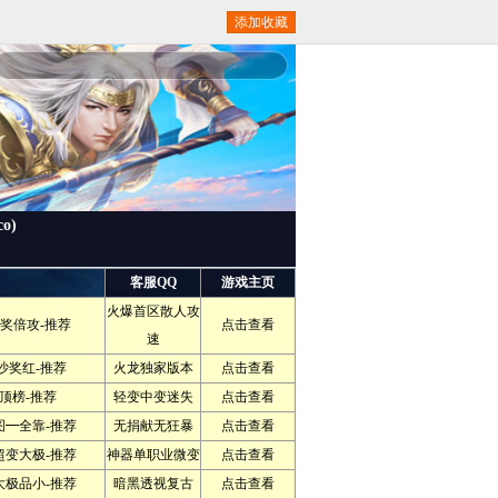
添加收藏
o)
客服QQ
游戏主页
火爆首区散人攻
奖倍攻-推荐
点击查看
速
沙奖红-推荐
火龙独家版本
点击查看
顶榜-推荐
轻变中变迷失
点击查看
━全靠-推荐
无捐献无狂暴
点击查看
变大极-推荐
神器单职业微变
点击查看
极品小-推荐
暗黑透视复古
点击查看