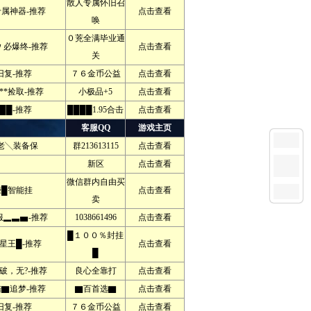
散人专属怀旧召
属神器-推荐
点击查看
唤
０茺全满毕业通
必爆终-推荐
点击查看
关
旧复-推荐
７６金币公益
点击查看
*捡取-推荐
小极品+5
点击查看
██-推荐
████1.95合击
点击查看
客服QQ
游戏主页
老╲装备保
群213613115
点击查看
新区
点击查看
微信群内自由买
赚█智能挂
点击查看
卖
▂▃▅-推荐
1038661496
点击查看
█１００％封挂
星王█-推荐
点击查看
█
破，无?-推荐
良心全靠打
点击查看
▇追梦-推荐
▇百首选▇
点击查看
旧复-推荐
７６金币公益
点击查看