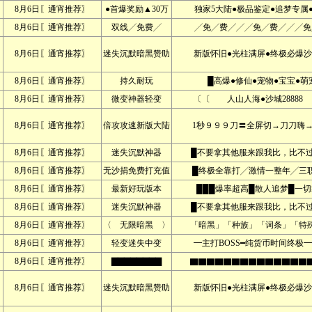
8月6日〖通宵推荐〗
●首爆奖励▲30万
独家5大陆●极品鉴定●追梦专属●
8月6日〖通宵推荐〗
双线╱免费╱
╱免╱费╱╱╱免╱费╱╱╱免
8月6日〖通宵推荐〗
迷失沉默暗黑赞助
新版怀旧●光柱满屏●终极必爆沙
8月6日〖通宵推荐〗
持久耐玩
█高爆●修仙●宠物●宝宝●萌
8月6日〖通宵推荐〗
微变神器轻变
〔〔 人山人海●沙城28888
8月6日〖通宵推荐〗
倍攻攻速新版大陆
1秒９９９刀〓全屏切→刀刀嗨→
8月6日〖通宵推荐〗
迷失沉默神器
█不要拿其他服来跟我比，比不过
8月6日〖通宵推荐〗
无沙捐免费打充值
█终极全靠打╱激情一整年╱三职
8月6日〖通宵推荐〗
最新好玩版本
███爆率超高█散人追梦█一切
8月6日〖通宵推荐〗
迷失沉默神器
█不要拿其他服来跟我比，比不过
8月6日〖通宵推荐〗
〈 无限暗黑 〉
「暗黑」「种族」「词条」「特殊
8月6日〖通宵推荐〗
轻变迷失中变
━主打BOSS━纯货币时间终极━
8月6日〖通宵推荐〗
▇▇▇▇▇▇▇▇
▇▇▇▇▇▇▇▇▇▇▇▇▇▇▇
8月6日〖通宵推荐〗
迷失沉默暗黑赞助
新版怀旧●光柱满屏●终极必爆沙