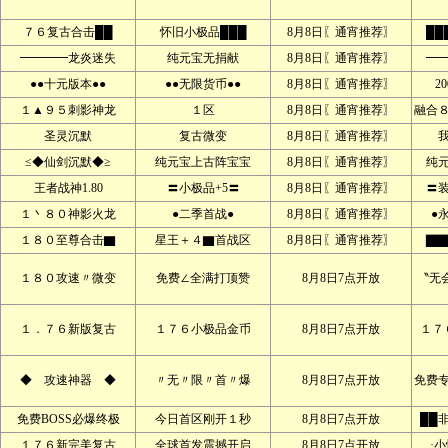
７６复古合击██
怀旧小极品███
8月8日〖通宵推荐〗
██
━━━━龙炎迷失
纯元宝无捐献
8月8日〖通宵推荐〗
━
●●十元版本●●
●●无限货币●●
8月8日〖通宵推荐〗
2
１▲９５刺影神龙
１区
8月8日〖通宵推荐〗
融合
圣灵沉默
复古微变
8月8日〖通宵推荐〗
≤◆仙剑沉默◆≥
纯元宝上古阵宝宝
8月8日〖通宵推荐〗
纯
王者战神1.80
〓小极品+5〓
8月8日〖通宵推荐〗
〓
１丶８０神影火龙
●二季首战●
8月8日〖通宵推荐〗
●
１８０至尊合击▇
星王＋４▇首战区
8月8日〖通宵推荐〗
▇▇
１８０攻速〃微变
免费∠全满打顶赞
8月8日7点开放
〝无
１．７６新版复古
１７６小极品金币
8月8日7点开放
１７
◆ 攻速神器 ◆
〃无〃限〃首〃爆
8月8日7点开放
免费
免费BOSS必爆终极
今日首区刚开１秒
8月8日7点开放
██
１７６新完美复古
全球首发震撼开启
8月8日7点开放
·