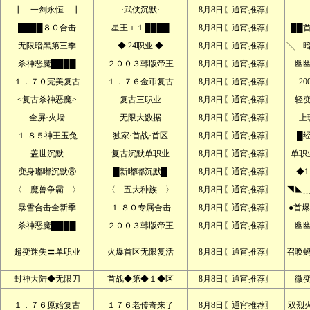
┃ 一剑永恒 ┃
·武侠沉默·
8月8日〖通宵推荐〗
████８０合击
星王＋１████
8月8日〖通宵推荐〗
██
无限暗黑第三季
◆ 24职业 ◆
8月8日〖通宵推荐〗
╲ 
杀神恶魔████
２００３韩版帝王
8月8日〖通宵推荐〗
幽
１．７０完美复古
１．７６金币复古
8月8日〖通宵推荐〗
2
≤复古杀神恶魔≥
复古三职业
8月8日〖通宵推荐〗
轻
全屏·火墙
无限大数据
8月8日〖通宵推荐〗
上
１.８５神王玉兔
独家·首战·首区
8月8日〖通宵推荐〗
█
盖世沉默
复古沉默单职业
8月8日〖通宵推荐〗
单职
变身嘟嘟沉默⑧
█新嘟嘟沉默█
8月8日〖通宵推荐〗
◆1
〈 魔兽争霸 〉
〈 五大种族 〉
8月8日〖通宵推荐〗
◥◣
暴雪合击全新季
１.８０专属合击
8月8日〖通宵推荐〗
●首爆
杀神恶魔████
２００３韩版帝王
8月8日〖通宵推荐〗
幽
超变迷失〓单职业
火爆首区无限复活
8月8日〖通宵推荐〗
召唤
封神大陆◆无限刀
首战◆第◆１◆区
8月8日〖通宵推荐〗
微
１．７６原始复古
１７６老传奇来了
8月8日〖通宵推荐〗
双烈