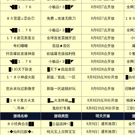
◥██１．７６
小极品+３██◤
8月8日7点开放
全网
８５雷霆∠②合①
免费→攻速无限刀
8月8日7点开放
１８
◥██１．７６
小极品+３██◤
8月8日7点开放
全网
１７６新完美复古
全球首发震撼开启
8月8日7点开放
·
奇幻嘟嘟
首战★首区
8月8日8点开放
抖音爆款攻速神器
砍猛爆充值福利怪
8月8日8点开放
０
◥██１．７６
小极品+３██◤
8月8日8点开放
全网
█1.85天下卧龙
█天下★首战首区
8月8日8点开放
█
１丶８０神虚火龍
新版╱首战╱一区
8月8日8点30分开放
█自
您从未玩过新微变
新版一区超级好玩
8月8日9点开放
召唤
█１８０复古火龙
█▂火龙终极▂█
8月8日9点30分开放
独家
╲寻神╱
鬼吹灯专属
8月8日10点30分开放
三职
游戏名称
游戏类型
明天开服
８０经典合击██
█公益战神+2█
8月9日〖通宵推荐〗
金
≤◆仙剑沉默◆≥
纯元宝上古阵宝宝
8月9日〖通宵推荐〗
纯