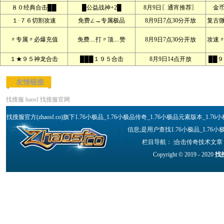
８０经典合击██
█公益战神+2█
8月9日〖通宵推荐〗
金
１·７６切割攻速
免费∠→专属极品
8月9日7点30分开放
复古
〃专属〃必爆充值
免费﹏打〃顶﹏赞
8月9日7点30分开放
攻速
１★９５神龙合击
███１９５合击
8月9日14点开放
██
友情链接
找搜服
haosf
找搜服官网
找搜服官方(zhaosf.co)旗下1.76小极品_1.76小极品传奇_1.76小极品元素版本_
信息;是用户查找1.76小极品_1.76
栏目导航： |
合击传奇技术文章
Copyright © 2019 - 2020
找搜