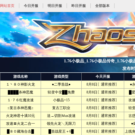
网站首页
今日开服
明日开服
昨日开服
全部版本
1.76小极品_1.76小极品传奇_1.76小极
发布时间:
游戏名称
游戏类型
今天开服
１丶８０神影火龙
●二季首战●
8月8日〖通宵推荐〗
●
████杀神恶魔
轻变中变██免费
8月8日〖通宵推荐〗
█
１·７６红魔攻速
小极品+15
8月8日〖通宵推荐〗
攻
≤复古杀神恶魔≥
复古三职业
8月8日〖通宵推荐〗
轻
火龙神君╋满10元
送→切割Ｍax攻速
8月8日〖通宵推荐〗
古
攻速〓火龙二合一
领先火龙╲无限刀
8月8日〖通宵推荐〗
●
█８０藏海合击█
█首战星王＋6█
8月8日〖通宵推荐〗
上线