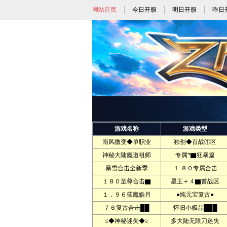
网站首页
今日开服
明日开服
昨日
游戏名称
游戏类型
南风微变◆单职业
独创◆首战①区
神秘大陆魔道祖师
专属*▇狂暴篇
暴雪合击全新季
１.８０专属合击
１８０至尊合击▇
星王＋４▇首战区
１．９６蓝魔皓月
●纯元宝复古●
７６复古合击██
怀旧小极品███
≤◆神秘迷失◆≥
多大陆无限刀迷失