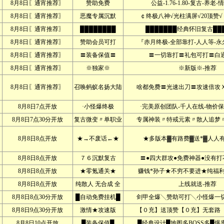
8月8日〖通宵推荐〗
赞助免费
公益-1.76-1.80-复古-养老
8月8日〖通宵推荐〗
恶魔专属沉默
￠终极八神√光柱满屏√20顶赞√
8月8日〖通宵推荐〗
████████
███████经典怀旧复古██
8月8日〖通宵推荐〗
赞助会员可打
『赤月终极-全部靠打-人人等-永
8月8日〖通宵推荐〗
〓装备保值〓
〓一切靠打〓礼包可打〓白通
8月8日〖通宵推荐〗
※独家※
※新版※-推荐
8月8日〖通宵推荐〗
召唤蚂蚁名扬大陆
啥都免费〓光速出刀〓攻速倍攻Ｘ
8月8日7点开放
·小怪爆终极
·完美原创团队-千人在线-物价保
8月8日7点30分开放
复古微变〃单职业
专属神装〃特戒元素〃散人追梦〃
8月8日8点开放
★→不废话←★
★多版本▓有路费▓送*▓人人
8月8日8点开放
７６沉默复古
〓●四大群攻●免费神器●没有打
8月8日8点开放
★零氪通关★
赚钱*孙子★不穷不要进★纯福利
8月8日8点开放
纯散人 无合成 全
上线就送-推荐
8月8日8点30分开放
█自动免费挂机█
剑甲全爆╲赞助可打╲小怪爆一切
8月8日9点30分开放
激情★攻速版
【０充】送顶赞【０充】无套路【
8月8日10点开放
█装备保值█
█经典设计█地图多BOSS多█爆