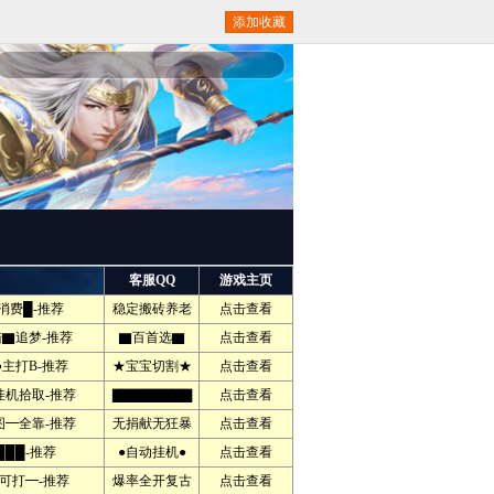
添加收藏
客服QQ
游戏主页
消费█-推荐
稳定搬砖养老
点击查看
▇追梦-推荐
▇百首选▇
点击查看
主打B-推荐
★宝宝切割★
点击查看
机拾取-推荐
▇▇▇▇▇▇▇▇
点击查看
━全靠-推荐
无捐献无狂暴
点击查看
███-推荐
●自动挂机●
点击查看
可打━-推荐
爆率全开复古
点击查看