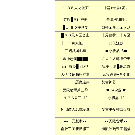
１·８５火龙微变
神器●专属●复古
辉煌█幸运神器
『专属·单职业』
█１·８０盛世复
战神▲星王▲火龙
█２０元专区合击
十元顶赞二十专区
┃ 一剑永恒 ┃
·武侠沉默·
王者战神1.80
〓小极品+5〓
杀神恶魔████
２００３韩版帝王
新山海经█无限刀
完美世界█狂暴篇
天衍传说独家神器
元宝通关●单职业
━━━━恶魔迷失
复古神器━━━━
无限暗黑第三季
◆ 24职业 ◆
１７６君王+10
小极品+10
怀旧散人忘忧专属
复古中变神器倍攻
●●十元版本●●
●●无限货币●●
盗梦三国新骷髅王
海贼吃鸡帝王熊猫