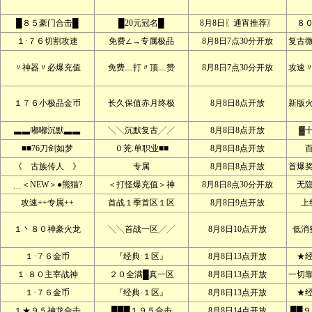
█８５豪门合击█
█20元冠名█
8月8日〖通宵推荐〗
８
１·７６切割攻速
免费∠→专属极品
8月8日7点30分开放
复古
〃神器〃必爆充值
免费﹏打〃顶﹏赞
8月8日7点30分开放
攻速
１７６小极品金币
长久保值赤月终极
8月8日8点开放
新版
▃▃嘟嘟沉默▃▃
╲╲沉默复古╱╱
8月8日8点开放
▓
■■76刀剑如梦
０茺.单职业■■
8月8日8点开放
《 古族传人 》
专属
8月8日8点开放
首爆
﹍＜NEW＞●熊猫?
＜打怪爆充值＞神
8月8日8点30分开放
无
攻速++专属++
首战１季首区１区
8月8日9点开放
上
１丶８０神豪火龙
╲╲首战一区╱╱
8月8日10点开放
低消
１·７６金币
『经典·１区』
8月8日13点开放
★
１·８０主宰战神
２０全满█真一区
8月8日13点开放
一切
１·７６金币
『经典·１区』
8月8日13点开放
★
１★９５神龙合击
███１９５合击
8月8日14点开放
██