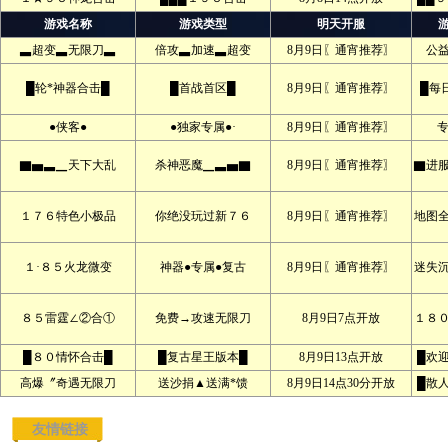
游戏名称
游戏类型
明天开服
▃超变▃无限刀▃
倍攻▃加速▃超变
8月9日〖通宵推荐〗
公
█轮*神器合击█
█首战首区█
8月9日〖通宵推荐〗
█每
●侠客●
●独家专属●·
8月9日〖通宵推荐〗
专
▇▅▃▁天下大乱
杀神恶魔▁▃▅▇
8月9日〖通宵推荐〗
▇进服
１７６特色小极品
你绝没玩过新７６
8月9日〖通宵推荐〗
地图
１·８５火龙微变
神器●专属●复古
8月9日〖通宵推荐〗
迷失
８５雷霆∠②合①
免费→攻速无限刀
8月9日7点开放
１８
█８０情怀合击█
█复古星王版本█
8月9日13点开放
█欢
高爆〞奇遇无限刀
送沙捐▲送满*馈
8月9日14点30分开放
█散
友情链接