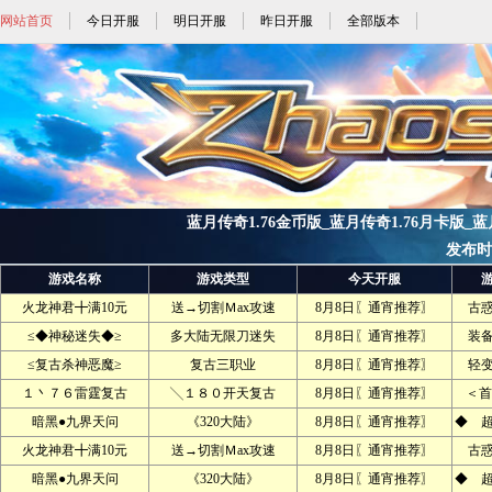
网站首页
今日开服
明日开服
昨日开服
全部版本
蓝月传奇1.76金币版_蓝月传奇1.76月卡版_蓝月传
发布时间:
游戏名称
游戏类型
今天开服
火龙神君╋满10元
送→切割Ｍax攻速
8月8日〖通宵推荐〗
古
≤◆神秘迷失◆≥
多大陆无限刀迷失
8月8日〖通宵推荐〗
装
≤复古杀神恶魔≥
复古三职业
8月8日〖通宵推荐〗
轻
１丶７６雷霆复古
╲１８０开天复古
8月8日〖通宵推荐〗
＜首
暗黑●九界天问
《320大陆》
8月8日〖通宵推荐〗
◆ 
火龙神君╋满10元
送→切割Ｍax攻速
8月8日〖通宵推荐〗
古
暗黑●九界天问
《320大陆》
8月8日〖通宵推荐〗
◆ 