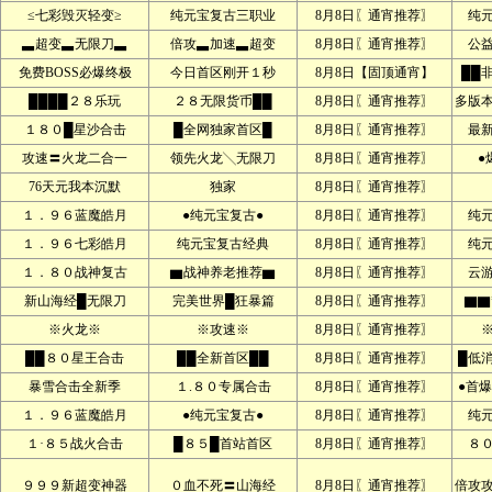
≤七彩毁灭轻变≥
纯元宝复古三职业
8月8日〖通宵推荐〗
纯
▃超变▃无限刀▃
倍攻▃加速▃超变
8月8日〖通宵推荐〗
公
免费BOSS必爆终极
今日首区刚开１秒
8月8日【固顶通宵】
██
████２８乐玩
２８无限货币██
8月8日〖通宵推荐〗
多版本
１８０█星沙合击
█全网独家首区█
8月8日〖通宵推荐〗
最
攻速〓火龙二合一
领先火龙╲无限刀
8月8日〖通宵推荐〗
●
76天元我本沉默
独家
8月8日〖通宵推荐〗
１．９６蓝魔皓月
●纯元宝复古●
8月8日〖通宵推荐〗
纯
１．９６七彩皓月
纯元宝复古经典
8月8日〖通宵推荐〗
纯
１．８０战神复古
▆战神养老推荐▆
8月8日〖通宵推荐〗
云
新山海经█无限刀
完美世界█狂暴篇
8月8日〖通宵推荐〗
▇▇
※火龙※
※攻速※
8月8日〖通宵推荐〗
██８０星王合击
██全新首区██
8月8日〖通宵推荐〗
█低
暴雪合击全新季
１.８０专属合击
8月8日〖通宵推荐〗
●首爆
１．９６蓝魔皓月
●纯元宝复古●
8月8日〖通宵推荐〗
纯
１·８５战火合击
█８５█首站首区
8月8日〖通宵推荐〗
８
９９９新超变神器
０血不死〓山海经
8月8日〖通宵推荐〗
倍攻