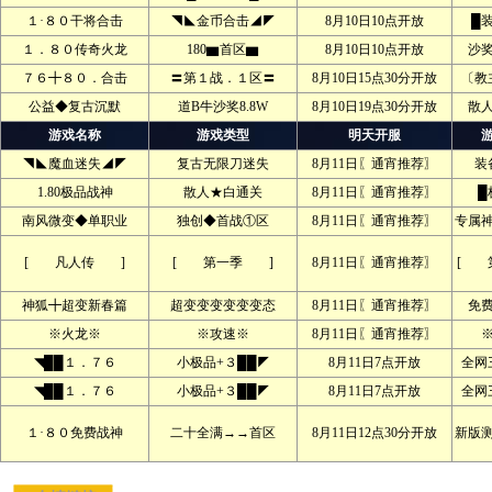
１·８０干将合击
◥◣金币合击◢◤
8月10日10点开放
█
１．８０传奇火龙
180▆首区▆
8月10日10点开放
沙
７６╋８０．合击
〓第１战．１区〓
8月10日15点30分开放
〔教
公益◆复古沉默
道B牛沙奖8.8W
8月10日19点30分开放
散
游戏名称
游戏类型
明天开服
◥◣魔血迷失◢◤
复古无限刀迷失
8月11日〖通宵推荐〗
装
1.80极品战神
散人★白通关
8月11日〖通宵推荐〗
█
南风微变◆单职业
独创◆首战①区
8月11日〖通宵推荐〗
专属
[ 凡人传 ]
[ 第一季 ]
8月11日〖通宵推荐〗
[ 
神狐╋超变新春篇
超变变变变变变态
8月11日〖通宵推荐〗
免
※火龙※
※攻速※
8月11日〖通宵推荐〗
◥██１．７６
小极品+３██◤
8月11日7点开放
全网
◥██１．７６
小极品+３██◤
8月11日7点开放
全网
１·８０免费战神
二十全满→→首区
8月11日12点30分开放
新版