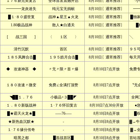
１７６新完美复古
全球首发震撼开启
8月10日〖通宵推荐〗
·
━━━━龙炎迷失
纯元宝无捐献
8月10日〖通宵推荐〗
━
█１·８０盛世复
战神▲星王▲火龙
8月10日〖通宵推荐〗
█独
1.80极品战神
散人★白通关
8月10日〖通宵推荐〗
█
[ 战三国 ]
〈 １区 〉
8月10日〖通宵推荐〗
╲ 
清竹沉默
首区
8月10日〖通宵推荐〗
９５
１８５凤舞合击█
１９５皓月合击█
8月10日〖通宵推荐〗
每天
◆ 攻速神器 ◆
〃无〃限〃首〃爆
8月10日7点开放
免费
１８０攻速〃微变
免费∠全满打顶赞
8月10日7点开放
〝无
◥██１．７６
小极品+３██◤
8月10日7点开放
全网
１．８０新版战神
１·７６怀旧复古
8月10日7点30分开放
●
█★霸天火龙★█
-----76-----
8月10日8点开放
█
★新热血沉默★
-
8月10日8点开放
▓→牛
１·７６缘分传奇
-
8月10日8点开放
▓→
暗黑之都
█首战首区█
8月10日8点开放
首站