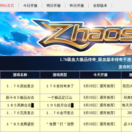
网站首页
今日开服
明日开服
昨日开服
全部版本
1.76吸血大极品传奇_吸血版本传奇手游_1.
发布时间:2
游戏名称
游戏类型
今天开服
１．７６原始复古
１７６老传奇来了
8月10日〖通宵推荐〗
双烈
新╋８０极品合击
一个极品定江山
8月10日〖通宵推荐〗
经典
１８５凤舞合击█
１９５皓月合击█
8月10日〖通宵推荐〗
每天
１．７０完美复古
１．７６金币复古
8月10日〖通宵推荐〗
2
１＂８５龙腾盛世
＂免费＂打＂顶赞
8月10日〖通宵推荐〗
必Ｘ