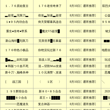
１．７６原始复古
１７６老传奇来了
8月10日〖通宵推荐〗
双烈
▃超变▃无限刀▃
倍攻▃加速▃超变
8月10日〖通宵推荐〗
公
１●９５内功合击
倚天荣耀暴风连击
8月10日〖通宵推荐〗
９５
重生●传奇●带系
█魔次VS超变█
8月10日〖通宵推荐〗
铭文
新山海经█无限刀
完美世界█狂暴篇
8月10日〖通宵推荐〗
▇▇
１７６特色小极品
你绝没玩过新７６
8月10日〖通宵推荐〗
地图
█▅▃▁农民沉默
首战１区▁▃▅█
8月10日〖通宵推荐〗
玩
★韩版つ０血不死
送→切割Ｍax攻速
8月10日〖通宵推荐〗
古
唐╋刀╲巅峰杀神
１０元满赞╲攻速
8月10日〖通宵推荐〗
恶
[ 战三国 ]
〈 １区 〉
8月10日〖通宵推荐〗
╲ 
１·９５辉煌合击
新８０+８５合击
8月10日〖通宵推荐〗
20
████８０合击
星王＋１████
8月10日〖通宵推荐〗
██
━━━━恶魔迷失
复古神器━━━━
8月10日〖通宵推荐〗