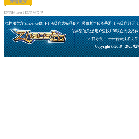
友情链接
找搜服
haosf
找搜服官网
找搜服官方(zhaosf.co)旗下1.76吸血大极品传奇_吸血版本传奇手游_1.76吸血毁
似类型信息;是用户查找1.76吸血大极品传
栏目导航： |
合击传奇技术文章
Copyright © 2019 - 2020
找搜