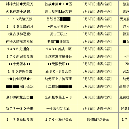
封神大陆◆无限刀
首战◆第◆１◆区
8月8日〖通宵推荐〗
微
火龙神君╋满10元
送→切割Ｍax攻速
8月8日〖通宵推荐〗
古
１.７６武陵沉默
首战首区████
8月8日〖通宵推荐〗
无充
１．９６蓝魔皓月
●纯元宝复古●
8月8日〖通宵推荐〗
纯
≤复古杀神恶魔≥
复古三职业
8月8日〖通宵推荐〗
轻
神秘大陆魔道祖师
专属*▇狂暴篇
8月8日〖通宵推荐〗
▇
１●８５龙渊合击
１●８０首战一区
8月8日〖通宵推荐〗
1
１７６新完美复古
全球首发震撼开启
8月8日〖通宵推荐〗
·
●●十元版本●●
●●无限货币●●
8月8日〖通宵推荐〗
2
１·９５辉煌合击
新８０+８５合击
8月8日〖通宵推荐〗
20
≤◆仙剑沉默◆≥
纯元宝上古阵宝宝
8月8日〖通宵推荐〗
纯
▇▇▇▇宗门圣宠
十二职业▇▇▇▇
8月8日〖通宵推荐〗
高爆
新1.80神龙合击▇
全新版本星王＋３
8月8日〖通宵推荐〗
免费
新７７╋８０合击
一个极品定江山
8月8日〖通宵推荐〗
经典
１．７６新版复古
１７６小极品金币
8月8日7点开放
１７