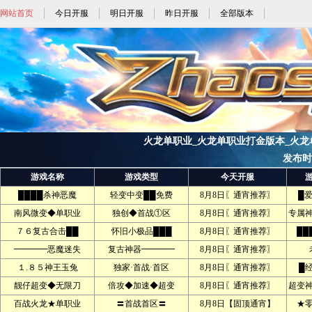
网站首页
今日开服
明日开服
昨日开服
全部版本
火龙单职业_火龙单职业打金版本_火龙单职
发布时间:
游戏名称
游戏类型
今天开服
████杀神恶魔
轻变中变██免费
8月8日〖通宵推荐〗
█
南风微变◆单职业
独创◆首战①区
8月8日〖通宵推荐〗
专属
７６复古合击██
怀旧小极品███
8月8日〖通宵推荐〗
██
━━━━恶魔迷失
复古神器━━━━
8月8日〖通宵推荐〗
１.８５神王玉兔
独家·首战·首区
8月8日〖通宵推荐〗
█
靓仔超变◆无限刀
倍攻◆加速◆超变
8月8日〖通宵推荐〗
超变
百战火龙★单职业
〓首战首区〓
8月8日【固顶通宵】
★