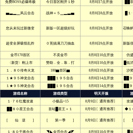
免费BOSS必爆终极
今日首区刚开１秒
8月8日7点开放
██
▅▃▂▁风云合击
战神＋５▁▂▃▅
8月8日8点开放
█１
您从未玩过新微变
新版一区超级好玩
8月8日9点开放
召唤
超变全屏吸怪乱炸
０茺搞满刀刀抽血
8月8日9点开放
新版
金币170首区
不卖金币
8月8日10点开放
仿
〈新货〉刚上市
赞助．全．靠．打
8月8日10点开放
█低
１．８０传奇火龙
180▆首区▆
8月8日10点开放
沙
１★９５神龙合击
███１９５合击
8月8日14点开放
██
１★９５神龙合击
███１９５合击
8月8日14点开放
██
游戏名称
游戏类型
明天开服
１·７６红魔攻速
小极品+15
8月9日〖通宵推荐〗
攻
██８０星王合击
首站█星王＋１
8月9日〖通宵推荐〗
◆１
[ 仙 逆 ]
[ 第一季 ]
8月9日〖通宵推荐〗
[ 
１·８０干将合击
◥◣金币合击◢◤
8月9日10点开放
█