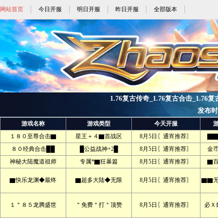
网站首页
今日开服
明日开服
昨日开服
全部版本
1.76复古传奇_1.76复古合击_1.76复
发布时间:
游戏名称
游戏类型
今天开服
１８０至尊合击▇
星王＋４▇首战区
8月5日〖通宵推荐〗
▇▇
８０经典合击██
█公益战神+2█
8月5日〖通宵推荐〗
金
神秘大陆魔道祖师
专属*▇狂暴篇
8月5日〖通宵推荐〗
▇
▇快乐龙渊◆最终
▇超多大陆◆无限
8月5日〖通宵推荐〗
▇▇
１＂８５龙腾盛世
＂免费＂打＂顶赞
8月5日〖通宵推荐〗
必Ｘ