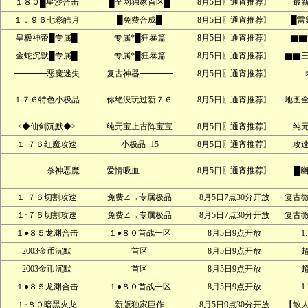
１８０█星沙合击
█全网独家首区█
8月5日〖通宵推荐〗
最
１．９６七彩皓月
█免费合成█
8月5日〖通宵推荐〗
█雷
皇极神帝█专属█
专属*█狂暴篇
8月5日〖通宵推荐〗
▇▇
金蛇沉默█专属█
专属*█狂暴篇
8月5日〖通宵推荐〗
▇▇
━━━━恶魔迷失
复古神器━━━━
8月5日〖通宵推荐〗
１７６特色小极品
你绝没玩过新７６
8月5日〖通宵推荐〗
地图
≤◆仙剑沉默◆≥
纯元宝上古阵宝宝
8月5日〖通宵推荐〗
纯
１·７６红魔攻速
小极品+15
8月5日〖通宵推荐〗
攻
━━━━杀神恶魔
爱情吸血━━━━
8月5日〖通宵推荐〗
█
１·７６切割攻速
免费∠→专属极品
8月5日7点30分开放
复古
１·７６切割攻速
免费∠→专属极品
8月5日7点30分开放
复古
１●８５龙渊合击
１●８０首战一区
8月5日9点开放
1
2003金币沉默
首区
8月5日9点开放
2003金币沉默
首区
8月5日9点开放
１●８５龙渊合击
１●８０首战一区
8月5日9点开放
1
１·８０暗黑火龙
新版独家巨作
8月5日9点30分开放
【散