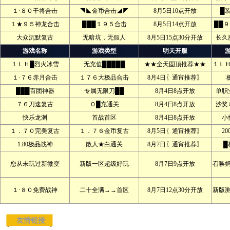
１·８０干将合击
◥◣金币合击◢◤
8月5日10点开放
█
１★９５神龙合击
███１９５合击
8月5日14点开放
██
大众沉默复古
无暗坑，无假人
8月5日15点30分开放
长久
游戏名称
游戏类型
明天开服
１ＬＨ█烈火冰雪
无充值█████
★★全天固顶推荐★★
１Ｌ
１·７６赤月合击
１７６大极品合击
8月4日〖通宵推荐〗
███百团神器
专属无限刀██
8月4日8点开放
单职
７６刀速复古
Ｏ█充通关
8月4日8点开放
沙奖
快乐龙渊
首战首区
8月4日8点开放
小
１．７０完美复古
１．７６金币复古
8月5日〖通宵推荐〗
2
1.80极品战神
散人★白通关
8月7日〖通宵推荐〗
█
您从未玩过新微变
新版一区超级好玩
8月7日9点开放
召唤
１·８０免费战神
二十全满→→首区
8月7日12点30分开放
新版
友情链接