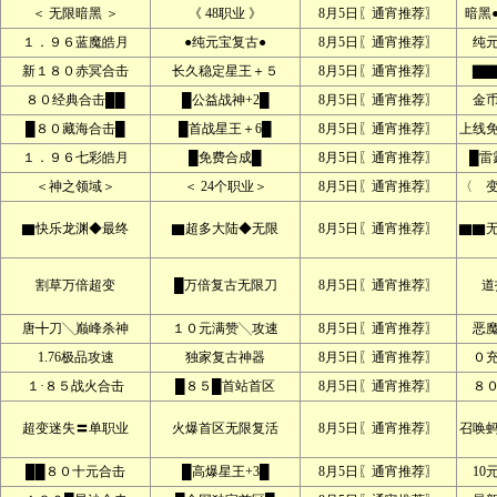
＜ 无限暗黑 ＞
《 48职业 》
8月5日〖通宵推荐〗
暗黑
１．９６蓝魔皓月
●纯元宝复古●
8月5日〖通宵推荐〗
纯
新１８０赤冥合击
长久稳定星王＋５
8月5日〖通宵推荐〗
▇▇
８０经典合击██
█公益战神+2█
8月5日〖通宵推荐〗
金
█８０藏海合击█
█首战星王＋6█
8月5日〖通宵推荐〗
上线
１．９６七彩皓月
█免费合成█
8月5日〖通宵推荐〗
█雷
＜神之领域＞
＜ 24个职业＞
8月5日〖通宵推荐〗
〈 
▇快乐龙渊◆最终
▇超多大陆◆无限
8月5日〖通宵推荐〗
▇▇
割草万倍超变
█万倍复古无限刀
8月5日〖通宵推荐〗
道
唐╋刀╲巅峰杀神
１０元满赞╲攻速
8月5日〖通宵推荐〗
恶
1.76极品攻速
独家复古神器
8月5日〖通宵推荐〗
０
１·８５战火合击
█８５█首站首区
8月5日〖通宵推荐〗
８
超变迷失〓单职业
火爆首区无限复活
8月5日〖通宵推荐〗
召唤
██８０十元合击
█高爆星王+3█
8月5日〖通宵推荐〗
10