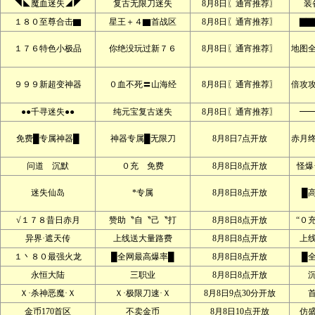
◥◣魔血迷失◢◤
复古无限刀迷失
8月8日〖通宵推荐〗
装
１８０至尊合击▇
星王＋４▇首战区
8月8日〖通宵推荐〗
▇▇
１７６特色小极品
你绝没玩过新７６
8月8日〖通宵推荐〗
地图
９９９新超变神器
０血不死〓山海经
8月8日〖通宵推荐〗
倍攻
●●千寻迷失●●
纯元宝复古迷失
8月8日〖通宵推荐〗
━
免费█专属神器█
神器专属█无限刀
8月8日7点开放
赤月
问道 沉默
０充 免费
8月8日8点开放
怪爆
迷失仙岛
*专属
8月8日8点开放
█
√１７８昔日赤月
赞助〝自〝己〝打
8月8日8点开放
“０
异界·遮天传
上线送大量路费
8月8日8点开放
上
１丶８０最强火龙
█全网最高爆率█
8月8日8点开放
█
永恒大陆
三职业
8月8日8点开放
Ｘ·杀神恶魔·Ｘ
Ｘ·极限刀速·Ｘ
8月8日9点30分开放
金币170首区
不卖金币
8月8日10点开放
仿