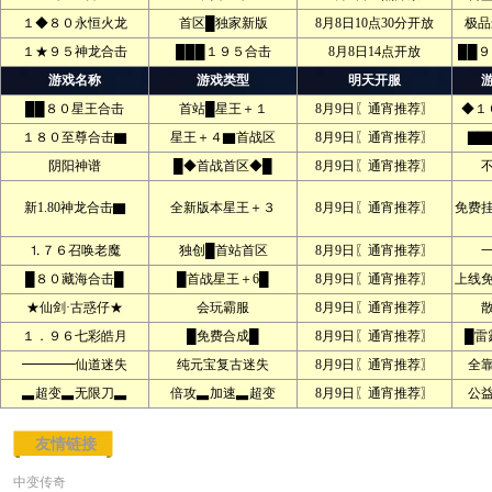
１◆８０永恒火龙
首区█独家新版
8月8日10点30分开放
极品
１★９５神龙合击
███１９５合击
8月8日14点开放
██
游戏名称
游戏类型
明天开服
██８０星王合击
首站█星王＋１
8月9日〖通宵推荐〗
◆１
１８０至尊合击▇
星王＋４▇首战区
8月9日〖通宵推荐〗
▇▇
阴阳神谱
█◆首战首区◆█
8月9日〖通宵推荐〗
新1.80神龙合击▇
全新版本星王＋３
8月9日〖通宵推荐〗
免费
⒈７６召唤老魔
独创█首站首区
8月9日〖通宵推荐〗
█８０藏海合击█
█首战星王＋6█
8月9日〖通宵推荐〗
上线
★仙剑·古惑仔★
会玩霸服
8月9日〖通宵推荐〗
１．９６七彩皓月
█免费合成█
8月9日〖通宵推荐〗
█雷
━━━━仙道迷失
纯元宝复古迷失
8月9日〖通宵推荐〗
全
▃超变▃无限刀▃
倍攻▃加速▃超变
8月9日〖通宵推荐〗
公
友情链接
中变传奇