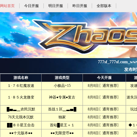
网站首页
今日开服
明日开服
昨日开服
全部版本
777sf_777sf.com_w
发布时间:
游戏名称
游戏类型
今天开服
１·７６红魔攻速
小极品+15
8月8日〖通宵推荐〗
攻
１·８５火龙微变
神器●专属●复古
8月8日〖通宵推荐〗
迷失
█▅▃▁农民沉默
首战１区▁▃▅█
8月8日〖通宵推荐〗
玩
76天元我本沉默
独家
8月8日〖通宵推荐〗
██８０星王合击
首站█星王＋１
8月8日〖通宵推荐〗
◆１
●●十元版本●●
●●无限货币●●
8月8日〖通宵推荐〗
2