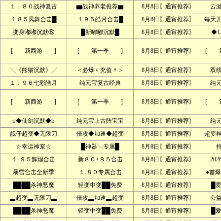
１．８０战神复古
▆战神养老推荐▆
8月8日〖通宵推荐〗
云
１８５凤舞合击█
１９５皓月合击█
8月8日〖通宵推荐〗
每天
变身嘟嘟沉默⑧
█新嘟嘟沉默█
8月8日〖通宵推荐〗
◆1
[ 新西游 ]
[ 第一季 ]
8月8日〖通宵推荐〗
[ 
╲《熊猫沉默》╱
＜必爆〃充值〃＞
8月8日〖通宵推荐〗
双
１．９６七彩皓月
纯元宝复古经典
8月8日〖通宵推荐〗
纯
[ 新西游 ]
[ 第一季 ]
8月8日〖通宵推荐〗
[ 
≤◆仙剑沉默◆≥
纯元宝上古阵宝宝
8月8日〖通宵推荐〗
纯
靓仔超变◆无限刀
倍攻◆加速◆超变
8月8日〖通宵推荐〗
超变
☆幸运神宠☆
█神器╲专属█
8月8日〖通宵推荐〗
１·９５辉煌合击
新８０+８５合击
8月8日〖通宵推荐〗
20
暴雪合击全新季
１.８０专属合击
8月8日〖通宵推荐〗
●首爆
████杀神恶魔
轻变中变██免费
8月8日〖通宵推荐〗
█
▃超变▃无限刀▃
倍攻▃加速▃超变
8月8日〖通宵推荐〗
公
████杀神恶魔
轻变中变██免费
8月8日〖通宵推荐〗
█