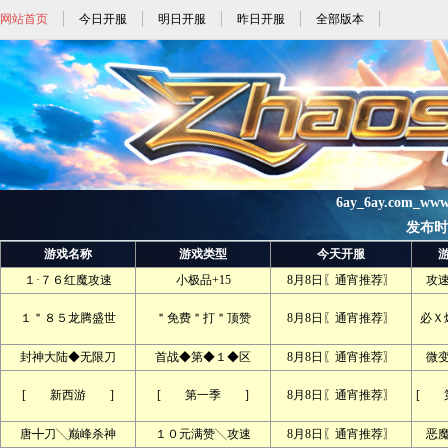
网站首页
今日开服
明日开服
昨日开服
全部版本
6ay_6ay.com_ww
发布时间:
游戏名称
游戏类型
今天开服
１·７６红魔攻速
小极品+15
8月8日〖通宵推荐〗
攻
１＂８５龙腾盛世
＂免费＂打＂顶赞
8月8日〖通宵推荐〗
必Ｘ
封神大陆◆无限刀
首战◆第◆１◆区
8月8日〖通宵推荐〗
微
[ 新西游 ]
[ 第一季 ]
8月8日〖通宵推荐〗
[ 
唐╋刀╲巅峰杀神
１０元满赞╲攻速
8月8日〖通宵推荐〗
恶