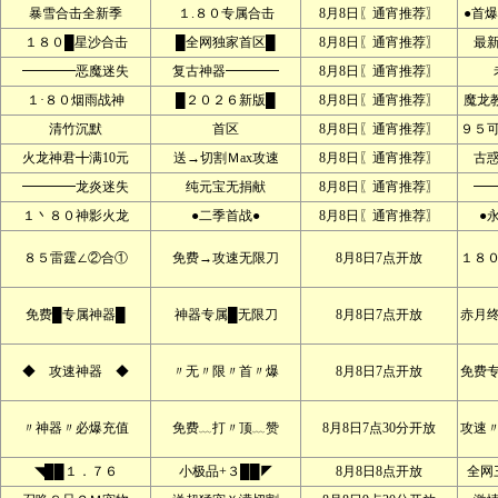
暴雪合击全新季
１.８０专属合击
8月8日〖通宵推荐〗
●首爆
１８０█星沙合击
█全网独家首区█
8月8日〖通宵推荐〗
最
━━━━恶魔迷失
复古神器━━━━
8月8日〖通宵推荐〗
１·８０烟雨战神
█２０２６新版█
8月8日〖通宵推荐〗
魔龙
清竹沉默
首区
8月8日〖通宵推荐〗
９５
火龙神君╋满10元
送→切割Ｍax攻速
8月8日〖通宵推荐〗
古
━━━━龙炎迷失
纯元宝无捐献
8月8日〖通宵推荐〗
━
１丶８０神影火龙
●二季首战●
8月8日〖通宵推荐〗
●
８５雷霆∠②合①
免费→攻速无限刀
8月8日7点开放
１８
免费█专属神器█
神器专属█无限刀
8月8日7点开放
赤月
◆ 攻速神器 ◆
〃无〃限〃首〃爆
8月8日7点开放
免费
〃神器〃必爆充值
免费﹏打〃顶﹏赞
8月8日7点30分开放
攻速
◥██１．７６
小极品+３██◤
8月8日8点开放
全网