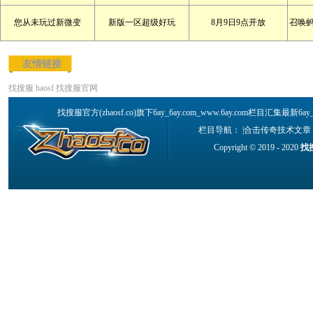
您从未玩过新微变
新版一区超级好玩
8月9日9点开放
召唤
友情链接
找搜服
haosf
找搜服官网
找搜服官方(zhaosf.co)旗下6ay_6ay.com_www.6ay.com栏目汇集最新6
栏目导航： |
合击传奇技术文章
Copyright © 2019 - 2020
找搜