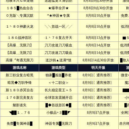
召唤８只ＧＭ宠物
送超猛宠Ｘ满切割
8月8日9点30分开放
激
１８５█热血合击
★爆率全开★
8月8日9点30分开放
０充版╲专属沉默
*★神器★专属
8月8日10点开放
免费
１丶８０神豪火龙
╲╲首战一区╱╱
8月8日10点开放
低消
１８０战神首区
１丶７６复古开天
8月8日13点开放
▇
【高爆﹍无限刀】
刀刀攻速刀刀吸血
8月8日14点开放
低消
【高爆﹍无限刀】
刀刀攻速刀刀吸血
8月8日14点开放
低消
高爆〞奇遇无限刀
送沙捐▲送满*馈
8月8日14点30分开放
█散
游戏名称
游戏类型
明天开服
新三职业复古暗黑
独家█孤版█养老
8月9日〖通宵推荐〗
微变
暗黑◆万职争锋
＜十二职业＞
8月9日〖通宵推荐〗
魔
新１８０赤冥合击
长久稳定星王＋５
8月9日〖通宵推荐〗
▇▇
１７６新完美复古
全球首发震撼开启
8月9日〖通宵推荐〗
·
魅影迷失
█◆首战首区◆█
8月9日〖通宵推荐〗
█
◥██１．７６
小极品+３██◤
8月9日7点开放
全网
免费█专属神器█
神器专属█无限刀
8月9日7点开放
赤月