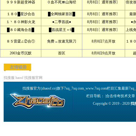
９９９新超变神器
０血不死〓山海经
8月8日〖通宵推荐〗
倍攻
１８０█星沙合击
█全网独家首区█
8月8日〖通宵推荐〗
最
１丶８０神影火龙
●二季首战●
8月8日〖通宵推荐〗
●
█８０藏海合击█
█首战星王＋6█
8月8日〖通宵推荐〗
上线
８５雷霆∠②合①
免费→攻速无限刀
8月8日7点开放
１８
2003金币沉默
首区
8月8日9点开放
友情链接
找搜服
haosf
找搜服官网
找搜服官方(zhaosf.co)旗下7xq_7xq.com_www.7xq.com栏目汇集最新7
栏目导航： |
合击传奇技术文章
Copyright © 2019 - 2020
找搜