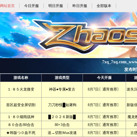
网站首页
今日开服
明日开服
昨日开服
全部版本
7xq_7xq.com_ww
发布时间:
游戏名称
游戏类型
今天开服
１·８５火龙微变
神器●专属●复古
8月7日〖通宵推荐〗
迷失
首区超变全屏切割
刀刀秒怪█如屠狗
8月7日〖通宵推荐〗
新版
１·８０烟雨战神
█２０２６新版█
8月7日〖通宵推荐〗
魔龙
８０合击/80合击
80+3合击
8月7日〖通宵推荐〗
★韩版つ０血不死
送→切割Ｍax攻速
8月7日〖通宵推荐〗
古