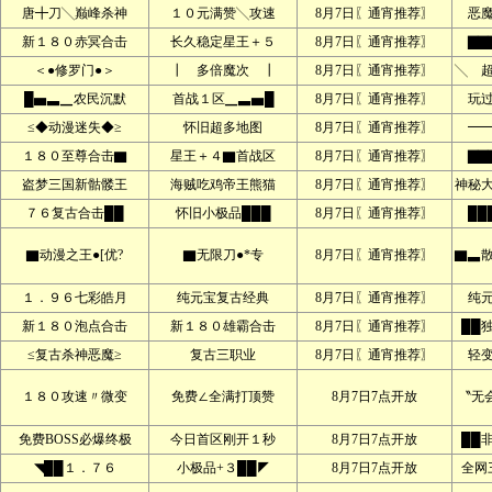
唐╋刀╲巅峰杀神
１０元满赞╲攻速
8月7日〖通宵推荐〗
恶
新１８０赤冥合击
长久稳定星王＋５
8月7日〖通宵推荐〗
▇▇
＜●修罗门●＞
┃ 多倍魔次 ┃
8月7日〖通宵推荐〗
╲ 
█▅▃▁农民沉默
首战１区▁▃▅█
8月7日〖通宵推荐〗
玩
≤◆动漫迷失◆≥
怀旧超多地图
8月7日〖通宵推荐〗
━
１８０至尊合击▇
星王＋４▇首战区
8月7日〖通宵推荐〗
▇▇
盗梦三国新骷髅王
海贼吃鸡帝王熊猫
8月7日〖通宵推荐〗
神秘
７６复古合击██
怀旧小极品███
8月7日〖通宵推荐〗
██
▇动漫之王●[优?
▇无限刀●*专
8月7日〖通宵推荐〗
▇▃
１．９６七彩皓月
纯元宝复古经典
8月7日〖通宵推荐〗
纯
新１８０泡点合击
新１８０雄霸合击
8月7日〖通宵推荐〗
██
≤复古杀神恶魔≥
复古三职业
8月7日〖通宵推荐〗
轻
１８０攻速〃微变
免费∠全满打顶赞
8月7日7点开放
〝无
免费BOSS必爆终极
今日首区刚开１秒
8月7日7点开放
██
◥██１．７６
小极品+３██◤
8月7日7点开放
全网