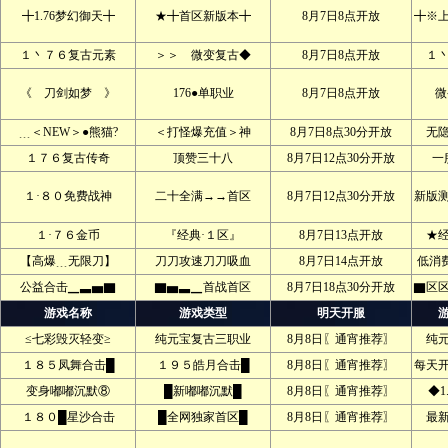
╋1.76梦幻御天╋
★╋首区新版本╋
8月7日8点开放
╋※
１丶７６复古元素
＞＞ 微变复古◆
8月7日8点开放
１
《 刀剑如梦 》
176●单职业
8月7日8点开放
微
﹍＜NEW＞●熊猫?
＜打怪爆充值＞神
8月7日8点30分开放
无
１７６复古传奇
顶赞三十八
8月7日12点30分开放
一
１·８０免费战神
二十全满→→首区
8月7日12点30分开放
新版
１·７６金币
『经典·１区』
8月7日13点开放
★
【高爆﹍无限刀】
刀刀攻速刀刀吸血
8月7日14点开放
低消
公益合击▁▃▅▇
▇▅▃▁首战首区
8月7日18点30分开放
▇区
游戏名称
游戏类型
明天开服
≤七彩毁灭轻变≥
纯元宝复古三职业
8月8日〖通宵推荐〗
纯
１８５凤舞合击█
１９５皓月合击█
8月8日〖通宵推荐〗
每天
变身嘟嘟沉默⑧
█新嘟嘟沉默█
8月8日〖通宵推荐〗
◆1
１８０█星沙合击
█全网独家首区█
8月8日〖通宵推荐〗
最