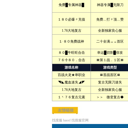
免费█专属神器█
神器专属█无限刀
１８０必爆〃充值
免费﹏打〃顶﹏赞
1.76大地复古
全新独家良心服
１·８０免费战神
二十全满→→首区
８０█牛旺旺合击
幸运█切割█倍攻
７６╋８０．合击
〓第１战．１区〓
游戏名称
游戏类型
百战火龙★单职业
〓首战首区〓
◥◣魔血迷失◢◤
复古无限刀迷失
1.76大地复古
全新独家良心服
１丶７６复古元素
＞＞ 微变复古◆
友情链接
找搜服
haosf
找搜服官网