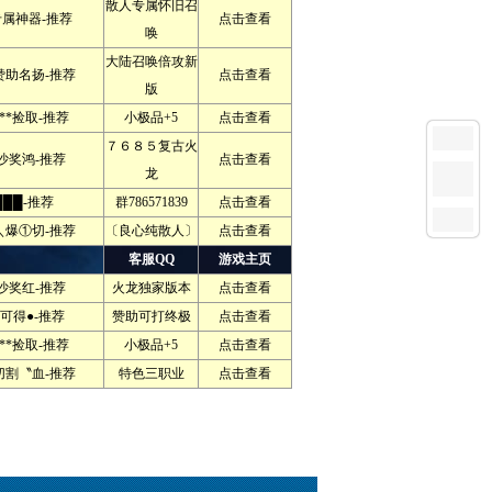
散人专属怀旧召
属神器-推荐
点击查看
唤
大陆召唤倍攻新
助名扬-推荐
点击查看
版
*捡取-推荐
小极品+5
点击查看
７６８５复古火
沙奖鸿-推荐
点击查看
龙
██-推荐
群786571839
点击查看
爆①切-推荐
〔良心纯散人〕
点击查看
客服QQ
游戏主页
沙奖红-推荐
火龙独家版本
点击查看
可得●-推荐
赞助可打终极
点击查看
*捡取-推荐
小极品+5
点击查看
割〝血-推荐
特色三职业
点击查看