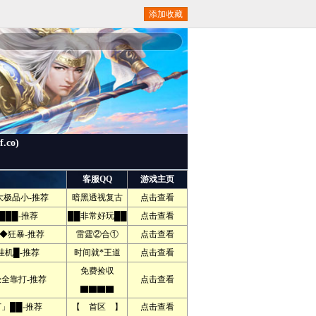
添加收藏
co)
客服QQ
游戏主页
极品小-推荐
暗黑透视复古
点击查看
███-推荐
██非常好玩██
点击查看
◆狂暴-推荐
雷霆②合①
点击查看
挂机█-推荐
时间就*王道
点击查看
免费捡収
全靠打-推荐
点击查看
▇▇▇▇
」██-推荐
【 首区 】
点击查看