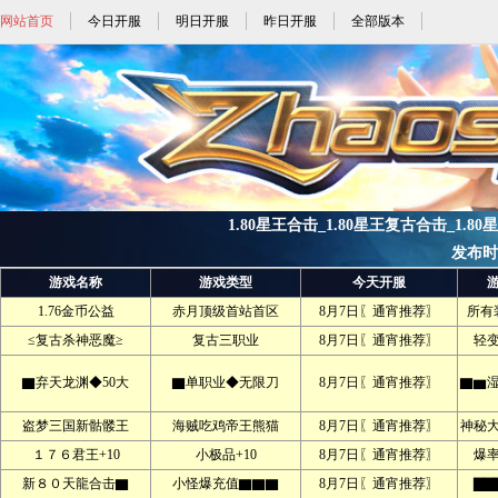
网站首页
今日开服
明日开服
昨日开服
全部版本
1.80星王合击_1.80星王复古合击_1.80
发布时间:
游戏名称
游戏类型
今天开服
1.76金币公益
赤月顶级首站首区
8月7日〖通宵推荐〗
所有
≤复古杀神恶魔≥
复古三职业
8月7日〖通宵推荐〗
轻
▇弃天龙渊◆50大
▇单职业◆无限刀
8月7日〖通宵推荐〗
▇▆
盗梦三国新骷髅王
海贼吃鸡帝王熊猫
8月7日〖通宵推荐〗
神秘
１７６君王+10
小极品+10
8月7日〖通宵推荐〗
爆
新８０天龍合击▇
小怪爆充值▇▇▇
8月7日〖通宵推荐〗
▇▇