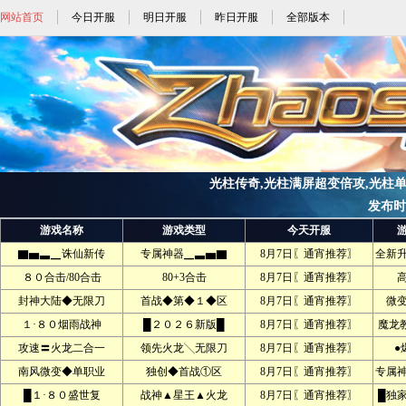
网站首页
今日开服
明日开服
昨日开服
全部版本
光柱传奇,光柱满屏超变倍攻,光柱单职业
发布时间:
游戏名称
游戏类型
今天开服
▇▅▃▁诛仙新传
专属神器▁▃▅▇
8月7日〖通宵推荐〗
全新
８０合击/80合击
80+3合击
8月7日〖通宵推荐〗
封神大陆◆无限刀
首战◆第◆１◆区
8月7日〖通宵推荐〗
微
１·８０烟雨战神
█２０２６新版█
8月7日〖通宵推荐〗
魔龙
攻速〓火龙二合一
领先火龙╲无限刀
8月7日〖通宵推荐〗
●
南风微变◆单职业
独创◆首战①区
8月7日〖通宵推荐〗
专属
█１·８０盛世复
战神▲星王▲火龙
8月7日〖通宵推荐〗
█独