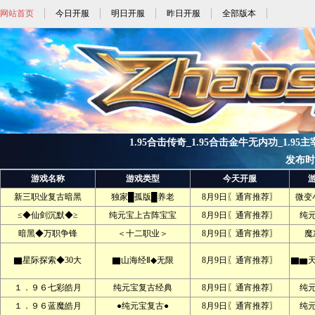
网站首页
今日开服
明日开服
昨日开服
全部版本
1.95合击传奇_1.95合击金牛无内功_1.95主
发布时间:
游戏名称
游戏类型
今天开服
新三职业复古暗黑
独家█孤版█养老
8月9日〖通宵推荐〗
微变
≤◆仙剑沉默◆≥
纯元宝上古阵宝宝
8月9日〖通宵推荐〗
纯
暗黑◆万职争锋
＜十二职业＞
8月9日〖通宵推荐〗
魔
▇星际探索◆30大
▇山海经Ⅱ◆无限
8月9日〖通宵推荐〗
▇▆
１．９６七彩皓月
纯元宝复古经典
8月9日〖通宵推荐〗
纯
１．９６蓝魔皓月
●纯元宝复古●
8月9日〖通宵推荐〗
纯