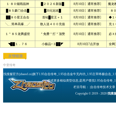
１·８０烟雨战神
█２０２６新版█
8月10日〖通宵推荐〗
魔龙
█８５豪门合击█
█20元冠名█
8月10日〖通宵推荐〗
８
██８０星王合击
首站█星王＋１
8月10日〖通宵推荐〗
◆１
╲﹍简单高爆﹍╱
散人送４００充值
8月10日〖通宵推荐〗
充１
１＂８５龙腾盛世
＂免费＂打＂顶赞
8月10日〖通宵推荐〗
必Ｘ
◥██１．７６
小极品+３██◤
8月10日7点开放
全网
友情链接
中变传奇
找搜服官方(zhaosf.co)旗下1.95合击传奇_1.95合击金牛无内功_1.95主宰终极合
极或更多相似类型信息;是用户查找1.95合击传奇_1
栏目导航： |
合击传奇技术文章
Copyright © 2019 - 2020
找搜服官