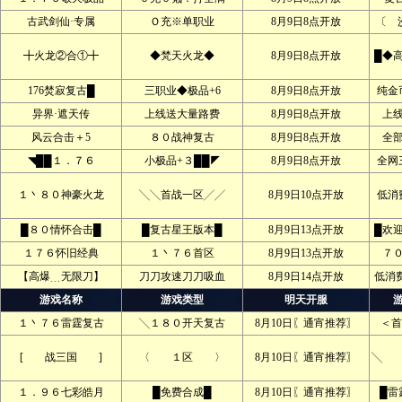
古武剑仙·专属
Ｏ充※单职业
8月9日8点开放
〔 
╋火龙②合①╋
◆梵天火龙◆
8月9日8点开放
█◆
176焚寂复古█
三职业◆极品+6
8月9日8点开放
纯金
异界·遮天传
上线送大量路费
8月9日8点开放
上
风云合击＋5
８０战神复古
8月9日8点开放
全
◥██１．７６
小极品+３██◤
8月9日8点开放
全网
１丶８０神豪火龙
╲╲首战一区╱╱
8月9日10点开放
低消
█８０情怀合击█
█复古星王版本█
8月9日13点开放
█欢
１７６怀旧经典
１丶７６首区
8月9日13点开放
７
【高爆﹍无限刀】
刀刀攻速刀刀吸血
8月9日14点开放
低消
游戏名称
游戏类型
明天开服
１丶７６雷霆复古
╲１８０开天复古
8月10日〖通宵推荐〗
＜首
[ 战三国 ]
〈 １区 〉
8月10日〖通宵推荐〗
╲ 
１．９６七彩皓月
█免费合成█
8月10日〖通宵推荐〗
█雷