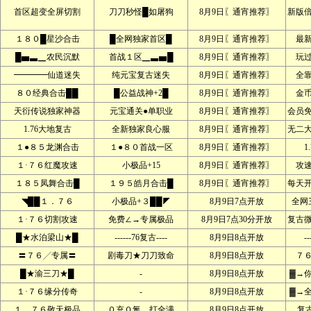
首区超变全屏切割
刀刀秒怪█如屠狗
8月9日〖通宵推荐〗
新版
１８０█星沙合击
█全网独家首区█
8月9日〖通宵推荐〗
最
█▅▃▁农民沉默
首战１区▁▃▅█
8月9日〖通宵推荐〗
玩
━━━━仙道迷失
纯元宝复古迷失
8月9日〖通宵推荐〗
全
８０经典合击██
█公益战神+2█
8月9日〖通宵推荐〗
金
天衍传说独家神器
元宝通关●单职业
8月9日〖通宵推荐〗
会员
1.76大地复古
全新独家良心服
8月9日〖通宵推荐〗
无二
１●８５龙渊合击
１●８０首战一区
8月9日〖通宵推荐〗
1
１·７６红魔攻速
小极品+15
8月9日〖通宵推荐〗
攻
１８５凤舞合击█
１９５皓月合击█
8月9日〖通宵推荐〗
每天
◥██１．７６
小极品+３██◤
8月9日7点开放
全网
１·７６切割攻速
免费∠→专属极品
8月9日7点30分开放
复古
█★水泊梁山★█
------76复古----
8月9日8点开放
--
〓７６╱专属〓
剧毒刀★刀刀致命
8月9日8点开放
７
█★渝三刀★█
-
8月9日8点开放
▓→
１·７６缘分传奇
-
8月9日8点开放
▓→
１．７６敬天极品
０充０氪．打全满
8月9日8点开放
复