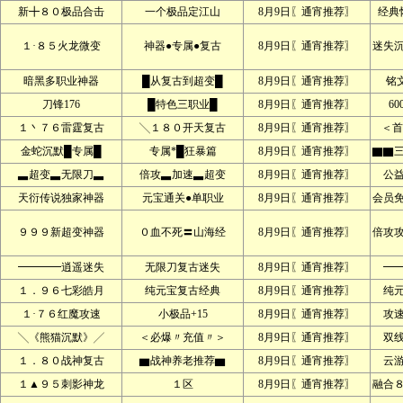
新╋８０极品合击
一个极品定江山
8月9日〖通宵推荐〗
经典
１·８５火龙微变
神器●专属●复古
8月9日〖通宵推荐〗
迷失
暗黑多职业神器
█从复古到超变█
8月9日〖通宵推荐〗
铭文
刀锋176
█特色三职业█
8月9日〖通宵推荐〗
60
１丶７６雷霆复古
╲１８０开天复古
8月9日〖通宵推荐〗
＜首
金蛇沉默█专属█
专属*█狂暴篇
8月9日〖通宵推荐〗
▇▇
▃超变▃无限刀▃
倍攻▃加速▃超变
8月9日〖通宵推荐〗
公
天衍传说独家神器
元宝通关●单职业
8月9日〖通宵推荐〗
会员
９９９新超变神器
０血不死〓山海经
8月9日〖通宵推荐〗
倍攻
━━━━逍遥迷失
无限刀复古迷失
8月9日〖通宵推荐〗
━
１．９６七彩皓月
纯元宝复古经典
8月9日〖通宵推荐〗
纯
１·７６红魔攻速
小极品+15
8月9日〖通宵推荐〗
攻
╲《熊猫沉默》╱
＜必爆〃充值〃＞
8月9日〖通宵推荐〗
双
１．８０战神复古
▆战神养老推荐▆
8月9日〖通宵推荐〗
云
１▲９５刺影神龙
１区
8月9日〖通宵推荐〗
融合