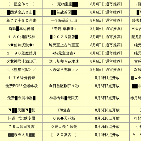
〈 星空传奇 〉
→→宠物宝宝██
8月6日〖通宵推荐〗
→→
█圆梦变态合击█
██首战首区██
8月6日〖通宵推荐〗
█
新７７╋８０合击
一个极品定江山
8月6日〖通宵推荐〗
经典
辉煌█幸运神器
『专属·单职业』
8月6日〖通宵推荐〗
三天
１·８０烟雨战神
█２０２６新版█
8月6日〖通宵推荐〗
魔龙
≤◆仙剑沉默◆≥
纯元宝上古阵宝宝
8月6日〖通宵推荐〗
纯
１．９６蓝魔皓月
●纯元宝复古●
8月6日〖通宵推荐〗
纯
火龙神君╋满10元
送→切割Ｍax攻速
8月6日〖通宵推荐〗
古
╲《熊猫沉默》╱
＜必爆〃充值〃＞
8月6日〖通宵推荐〗
双
１·７６缘分传奇
-
8月6日1点开放
▓→
免费BOSS必爆终极
今日首区刚开１秒
8月6日7点开放
██
免费█专属神器█
神器专属█无限刀
8月6日7点开放
赤月
◥██天澜◥█复
178复古
8月6日8点开放
问道 〞沉默专属
０氪◆天花板
8月6日8点开放
打
７８→昔日复古
０充→领＂顶赞
8月6日8点开放
小
▓▓毁灭火龙▓▓
[ ８０复古 ]
8月6日8点开放
￥ 