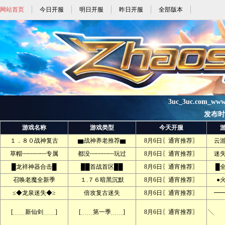
网站首页
今日开服
明日开服
昨日开服
全部版本
3uc_3uc.com_ww
发布时间:
游戏名称
游戏类型
今天开服
１．８０战神复古
▆战神养老推荐▆
8月6日〖通宵推荐〗
云
草帽┉┉┉┉专属
都没┉┉┉┉玩过
8月6日〖通宵推荐〗
迷
█龙祥神器合击█
██首战首区██
8月6日〖通宵推荐〗
█
召唤老魔全新季
１.７６暗黑沉默
8月6日〖通宵推荐〗
●
≤◆龙泉迷失◆≥
倍攻复古迷失
8月6日〖通宵推荐〗
━
[﹍﹍新仙剑﹍﹍]
[﹍﹍第一季﹍﹍]
8月6日〖通宵推荐〗
╲ 