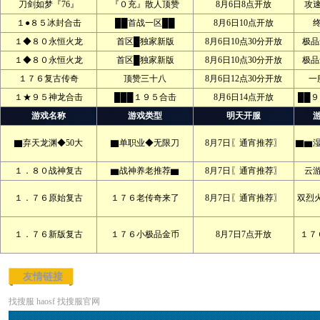
刀剑如梦『76』
『０充』散人顶赞
8月6日8点开放
攻
１●８５冰封合击
██首战一区██
8月6日10点开放
１◆８０永恒火龙
首区█独家新版
8月6日10点30分开放
极品
１◆８０永恒火龙
首区█独家新版
8月6日10点30分开放
极品
１７６复古传奇
顶赞三十八
8月6日12点30分开放
一
１★９５神龙合击
███１９５合击
8月6日14点开放
██
游戏名称
游戏类型
明天开服
▇弃天龙渊◆50大
▇单职业◆无限刀
8月7日〖通宵推荐〗
▇▆
１．８０战神复古
▆战神养老推荐▆
8月7日〖通宵推荐〗
云
１．７６原始复古
１７６老传奇来了
8月7日〖通宵推荐〗
双烈
１．７６新版复古
１７６小极品金币
8月7日7点开放
１７
友情链接
找搜服
haosf
找搜服官网