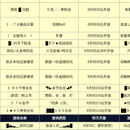
黑暗·█·沉默
Ｏ充╱╱单职业
8月8日8点开放
免
１．７６极品元素
技能buff
8月8日8点开放
攻速
《 古族传人 》
专属
8月8日8点开放
首爆
█1.85天下卧龙
█天下★首战首区
8月8日8点开放
█
首站√火龙单职业
０元攻速√纯元宝
8月8日8点30分开放
您从未玩过新微变
新版一区超级好玩
8月8日9点开放
召唤
您从未玩过新微变
新版一区超级好玩
8月8日9点开放
召唤
１·８０干将合击
◥◣金币合击◢◤
8月8日10点开放
█
〈新货〉刚上市
赞助．全．靠．打
8月8日10点开放
█低
１·７６金币
『经典·１区』
8月8日13点开放
★
１★９５神龙合击
███１９５合击
8月8日14点开放
██
游戏名称
游戏类型
明天开服
█▅▃▁农民沉默
首战１区▁▃▅█
8月9日〖通宵推荐〗
玩