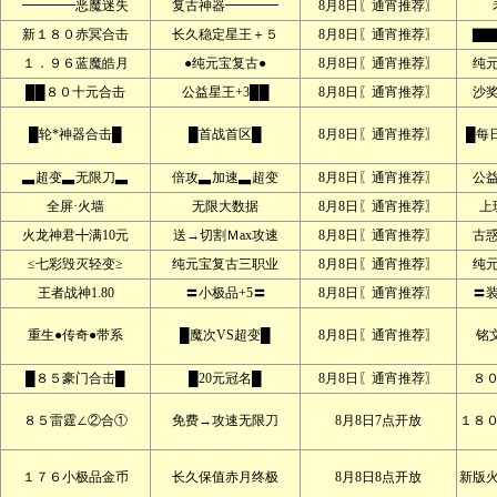
━━━━恶魔迷失
复古神器━━━━
8月8日〖通宵推荐〗
新１８０赤冥合击
长久稳定星王＋５
8月8日〖通宵推荐〗
▇▇
１．９６蓝魔皓月
●纯元宝复古●
8月8日〖通宵推荐〗
纯
██８０十元合击
公益星王+3██
8月8日〖通宵推荐〗
沙
█轮*神器合击█
█首战首区█
8月8日〖通宵推荐〗
█每
▃超变▃无限刀▃
倍攻▃加速▃超变
8月8日〖通宵推荐〗
公
全屏·火墙
无限大数据
8月8日〖通宵推荐〗
上
火龙神君╋满10元
送→切割Ｍax攻速
8月8日〖通宵推荐〗
古
≤七彩毁灭轻变≥
纯元宝复古三职业
8月8日〖通宵推荐〗
纯
王者战神1.80
〓小极品+5〓
8月8日〖通宵推荐〗
〓
重生●传奇●带系
█魔次VS超变█
8月8日〖通宵推荐〗
铭文
█８５豪门合击█
█20元冠名█
8月8日〖通宵推荐〗
８
８５雷霆∠②合①
免费→攻速无限刀
8月8日7点开放
１８
１７６小极品金币
长久保值赤月终极
8月8日8点开放
新版