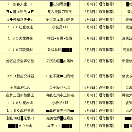
〈 侠客人生 〉
〈█江湖恩怨█〉
8月8日〖通宵推荐〗
█
◥◣魔血迷失◢◤
复古无限刀迷失
8月8日〖通宵推荐〗
装
≤◆神秘迷失◆≥
多大陆无限刀迷失
8月8日〖通宵推荐〗
装
１·７６红魔攻速
小极品+15
8月8日〖通宵推荐〗
攻
１·８５火龙微变
神器●专属●复古
8月8日〖通宵推荐〗
迷失
１.７６武陵沉默
首战首区████
8月8日〖通宵推荐〗
无充
首区超变全屏切割
刀刀秒怪█如屠狗
8月8日〖通宵推荐〗
新版
９９９新超变神器
０血不死〓山海经
8月8日〖通宵推荐〗
倍攻
王者战神1.80
〓小极品+5〓
8月8日〖通宵推荐〗
〓
盗梦三国新骷髅王
海贼吃鸡帝王熊猫
8月8日〖通宵推荐〗
神秘
１·７６红魔攻速
小极品+15
8月8日〖通宵推荐〗
攻
１．８０战神复古
▆战神养老推荐▆
8月8日〖通宵推荐〗
云
新山海经█无限刀
完美世界█狂暴篇
8月8日〖通宵推荐〗
▇▇
████８０合击
星王＋１████
8月8日〖通宵推荐〗
██