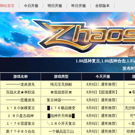
网站首页
今日开服
明日开服
昨日开服
全部版本
1.80战神复古,1.80战神合击,1.8
发布时间:
游戏名称
游戏类型
今天开服
━━━━龙炎迷失
纯元宝无捐献
8月8日〖通宵推荐〗
━
百战火龙★单职业
〓首战首区〓
8月8日【固顶通宵】
★
━━━━恶魔迷失
复古神器━━━━
8月8日〖通宵推荐〗
１丶８０纵横复古
█１７６极品微变
8月8日〖通宵推荐〗
无沙
１·８０盘古战神
█战神开天终极█
8月8日〖通宵推荐〗
可
１丶７６雷霆复古
╲１８０开天复古
8月8日〖通宵推荐〗
＜首
新７７╋８０合击
一个极品定江山
8月8日〖通宵推荐〗
经典