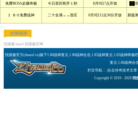
免费BOSS必爆终极
今日首区刚开１秒
8月9日7点开放
██
１·８０免费战神
二十全满→→首区
8月9日12点30分开放
新版
友情链接
找搜服
haosf
找搜服官网
找搜服官方(zhaosf.co)旗下1.80战神复古,1.80战神合击,1.85战神复古,1.85
复古,1.80战神合
栏目导航： |
合击传奇技术文章
Copyright © 2019 - 2020
找搜