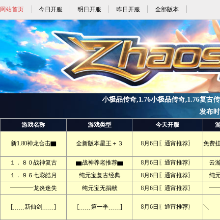
网站首页
今日开服
明日开服
昨日开服
全部版本
小极品传奇,1.76小极品传奇,1.76复古传
发布时间:
游戏名称
游戏类型
今天开服
新1.80神龙合击▇
全新版本星王＋３
8月6日〖通宵推荐〗
免费
１．８０战神复古
▆战神养老推荐▆
8月6日〖通宵推荐〗
云
１．９６七彩皓月
纯元宝复古经典
8月6日〖通宵推荐〗
纯
━━━━龙炎迷失
纯元宝无捐献
8月6日〖通宵推荐〗
━
[﹍﹍新仙剑﹍﹍]
[﹍﹍第一季﹍﹍]
8月6日〖通宵推荐〗
╲ 