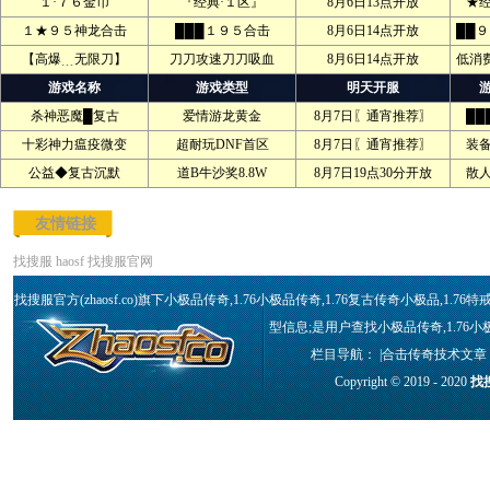
１·７６金币
『经典·１区』
8月6日13点开放
★
１★９５神龙合击
███１９５合击
8月6日14点开放
██
【高爆﹍无限刀】
刀刀攻速刀刀吸血
8月6日14点开放
低消
游戏名称
游戏类型
明天开服
杀神恶魔█复古
爱情游龙黄金
8月7日〖通宵推荐〗
██
十彩神力瘟疫微变
超耐玩DNF首区
8月7日〖通宵推荐〗
装
公益◆复古沉默
道B牛沙奖8.8W
8月7日19点30分开放
散
友情链接
找搜服
haosf
找搜服官网
找搜服官方(zhaosf.co)旗下小极品传奇,1.76小极品传奇,1.76复古传奇小极品,
型信息;是用户查找小极品传奇,1.76小
栏目导航： |
合击传奇技术文章
Copyright © 2019 - 2020
找搜