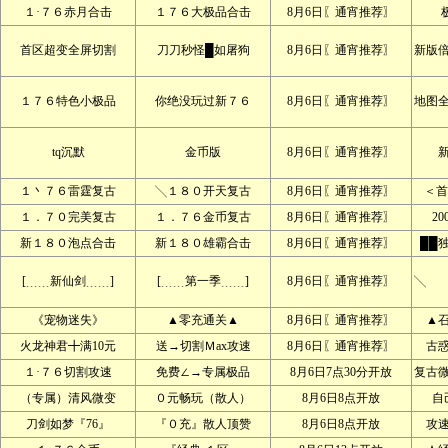
１·７６赤月合击
１７６大极品合击
8月6日〖通宵推荐〗
首区超变全屏切割
刀刀秒怪█如屠狗
8月6日〖通宵推荐〗
新版
１７６特色小极品
你绝没玩过新７６
8月6日〖通宵推荐〗
地图
tq沉默
金币版
8月6日〖通宵推荐〗
１丶７６雷霆复古
╲１８０开天复古
8月6日〖通宵推荐〗
＜首
１．７０完美复古
１．７６金币复古
8月6日〖通宵推荐〗
2
新１８０泡点合击
新１８０雄霸合击
8月6日〖通宵推荐〗
██
[﹍﹍新仙剑﹍﹍]
[﹍﹍第一季﹍﹍]
8月6日〖通宵推荐〗
╲ 
《宠物迷失》
▲零充通关▲
8月6日〖通宵推荐〗
▲
火龙神君╋满10元
送→切割Ｍax攻速
8月6日〖通宵推荐〗
古
１·７６切割攻速
免费∠→专属极品
8月6日7点30分开放
复古
（专属）清风微变
０元畅玩（散人）
8月6日8点开放
自
刀剑如梦『76』
『０充』散人顶赞
8月6日8点开放
攻