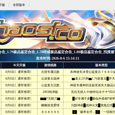
开服
全部版本
合击_1.79极品鉴定合击_1.78特戒极品鉴定合击_1.80极品鉴定合击_找搜服官方(z
发布时间:2026-8-6 15:14:11
今天开服
游戏线路
版本类型
8月6日〖通宵推荐〗
古惑专属沉默
杀神迷失冰雪公益复古７６８０超
8月6日〖通宵推荐〗
云游复古战神
▆道士2只狗▆1.76老复古█开
8月6日〖通宵推荐〗
公益复古沉默
神器专属单职业超变迷失大极品冰雪
8月6日〖通宵推荐〗
2003纯净版
无坑无假人╋独特玩法╋╋*归20
8月6日〖通宵推荐〗
▇▇*无限刀▇
█好专属不多█貌似外面都*材料
8月6日〖通宵推荐〗
幽幽游龙爱情
沉默神器█战神火龙█酒鬼忘忧█
8月6日〖通宵推荐〗
８０８５９５
██「爆率全开」██「一切靠打