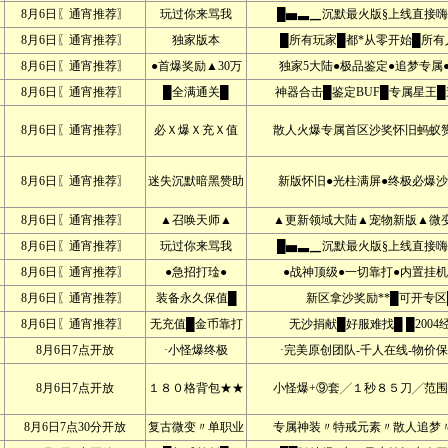
8月6日〖通宵推荐〗
玩过你来骂我
█▅▃▁沉默最火版§上线直接嗨
8月6日〖通宵推荐〗
独家版本
█所有玩家█都*从零开始█所有
8月6日〖通宵推荐〗
●首爆奖励▲30万
独家5大陆●极品鉴定●追梦专属●
8月6日〖通宵推荐〗
█全满通关█
神器合击█鉴定BUF█专属星王█
8月6日〖通宵推荐〗
必Ｘ爆Ｘ充Ｘ值
散人火爆专属首区沙奖怀旧蚂蚁赞
8月6日〖通宵推荐〗
迷失沉默暗黑赞助
新版怀旧●光柱满屏●终极必爆沙
8月6日〖通宵推荐〗
▲召唤天师▲
▲更新领域大陆▲宠物新版▲微变
8月6日〖通宵推荐〗
玩过你来骂我
█▅▃▁沉默最火版§上线直接嗨
8月6日〖通宵推荐〗
●急招打琻●
●战神顶级●一切靠打●内置挂机
8月6日〖通宵推荐〗
装备永久保值█
新区拿沙奖励**█可开专区
8月6日〖通宵推荐〗
无充值█金币靠打
无沙捐献█好服难找█ █2004
8月6日7点开放
·小怪爆终极
·完美原创团队-千人在线-物价保
8月6日7点开放
１８０格背包★★
小怪爆+⑨套╱１秒８５刀╱范围
8月6日7点30分开放
复古微变〃单职业
专属神装〃特戒元素〃散人追梦〃