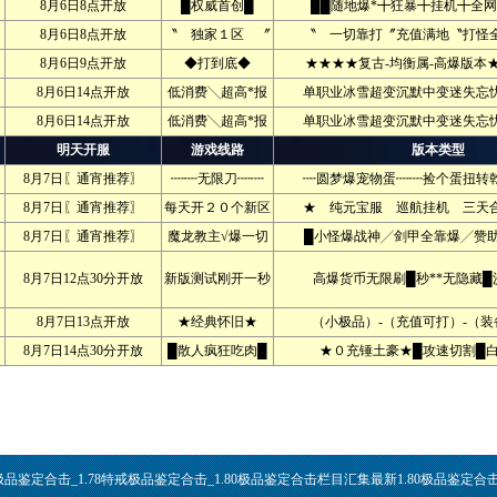
8月6日8点开放
█权威首创█
██随地爆*╋狂暴╋挂机╋全网
8月6日8点开放
〝 独家１区 〞
〝 一切靠打〞充值满地〝打怪全
8月6日9点开放
◆打到底◆
★★★★复古-均衡属-高爆版本
8月6日14点开放
低消费╲超高*报
单职业冰雪超变沉默中变迷失忘忧
8月6日14点开放
低消费╲超高*报
单职业冰雪超变沉默中变迷失忘忧
明天开服
游戏线路
版本类型
8月7日〖通宵推荐〗
┉┉无限刀┉┉
┉圆梦爆宠物蛋┉┉捡个蛋扭转乾
8月7日〖通宵推荐〗
每天开２０个新区
★ 纯元宝服 巡航挂机 三天合
8月7日〖通宵推荐〗
魔龙教主√爆一切
█小怪爆战神╱剑甲全靠爆╱赞助
8月7日12点30分开放
新版测试刚开一秒
高爆货币无限刷█秒**无隐藏█
8月7日13点开放
★经典怀旧★
（小极品）-（充值可打）-（装
8月7日14点30分开放
█散人疯狂吃肉█
★０充锤土豪★█攻速切割█白
1.79极品鉴定合击_1.78特戒极品鉴定合击_1.80极品鉴定合击栏目汇集最新1.80极品鉴定合击