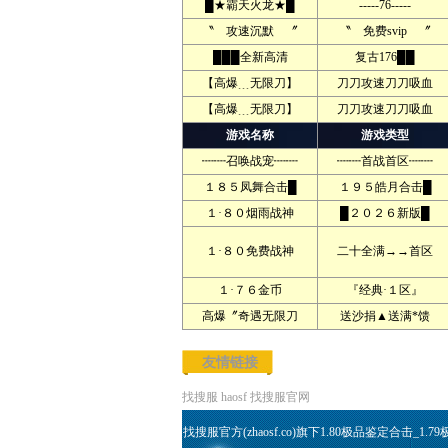
█★霸天火龙★█
-----76-----
〝 攻速沉默 〞
〝 免费svip 〞
███全新高清
复古176██
【高爆﹍无限刀】
刀刀攻速刀刀吸血
【高爆﹍无限刀】
刀刀攻速刀刀吸血
游戏名称
游戏类型
┉┉召唤战宠┉┉
┉┉首战首区┉┉
１８５凤舞合击█
１９５皓月合击█
１·８０烟雨战神
█２０２６新版█
１·８０免费战神
二十全满→→首区
１·７６金币
『经典·１区』
高爆〞奇遇无限刀
送沙捐▲送满*馈
友情链接
找搜服
haosf
找搜服官网
找搜服官方(zhaosf.co)旗下1.80极品鉴定合击_