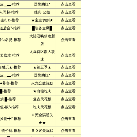
皮▁▃-推荐
送赞助扛*
点击查看
人同起-推荐
经典·公益
点击查看
主打B-推荐
★宝宝切割★
点击查看
道盾合?-推荐
█装备全爆█
点击查看
大陆召唤倍攻新
助名扬-推荐
点击查看
版
火爆首区散人攻
奖倍攻-推荐
点击查看
速
耐玩▲-推荐
▲第五季▲
点击查看
皮▁▃-推荐
送赞助扛*
点击查看
●养老-推荐
火龙公益沉默
点击查看
█-推荐
★白稳吃肉
点击查看
经典█-推荐
复古天花板
点击查看
值-散?-推荐
吃肉天花板
点击查看
０茺全满通关
捡物╋?-推荐
点击查看
★★
物价稳-推荐
８０迷失沉默
点击查看