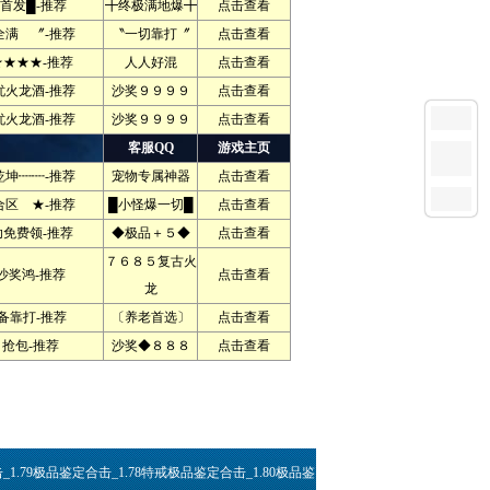
首发█-推荐
╋终极满地爆╋
点击查看
满 〞-推荐
〝一切靠打〞
点击查看
★★★★-推荐
人人好混
点击查看
火龙酒-推荐
沙奖９９９９
点击查看
火龙酒-推荐
沙奖９９９９
点击查看
客服QQ
游戏主页
坤┉┉-推荐
宠物专属神器
点击查看
区 ★-推荐
█小怪爆一切█
点击查看
免费领-推荐
◆极品＋５◆
点击查看
７６８５复古火
沙奖鸿-推荐
点击查看
龙
备靠打-推荐
〔养老首选〕
点击查看
抢包-推荐
沙奖◆８８８
点击查看
_1.79极品鉴定合击_1.78特戒极品鉴定合击_1.80极品鉴