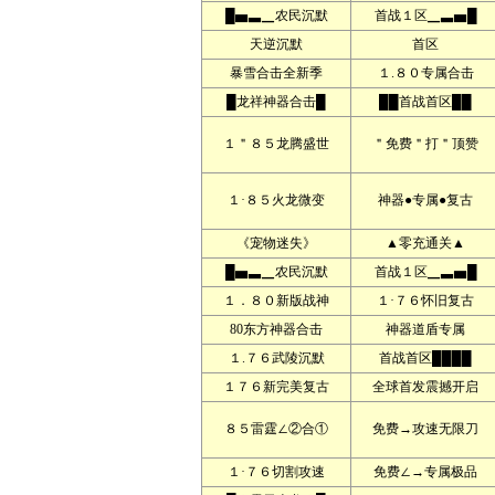
█▅▃▁农民沉默
首战１区▁▃▅█
天逆沉默
首区
暴雪合击全新季
１.８０专属合击
█龙祥神器合击█
██首战首区██
１＂８５龙腾盛世
＂免费＂打＂顶赞
１·８５火龙微变
神器●专属●复古
《宠物迷失》
▲零充通关▲
█▅▃▁农民沉默
首战１区▁▃▅█
１．８０新版战神
１·７６怀旧复古
80东方神器合击
神器道盾专属
１.７６武陵沉默
首战首区████
１７６新完美复古
全球首发震撼开启
８５雷霆∠②合①
免费→攻速无限刀
１·７６切割攻速
免费∠→专属极品