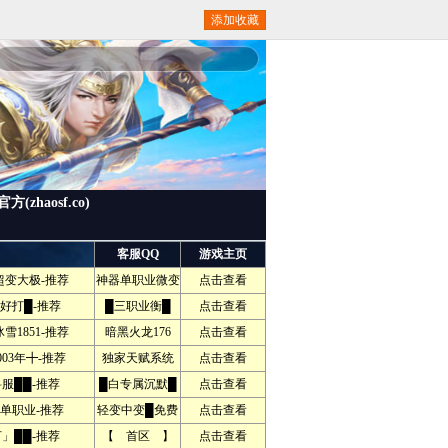
添加收藏
haosf.co)
客服QQ
游戏主页
变大极-推荐
神器单职业微变
点击查看
天好打█-推荐
█三职业衡█
点击查看
1851-推荐
暗黑火龙176
点击查看
03年╋-推荐
独家天赋系统
点击查看
服██-推荐
█白专属沉默█
点击查看
单职业-推荐
轻变中变█免费
点击查看
」██-推荐
【 首区 】
点击查看