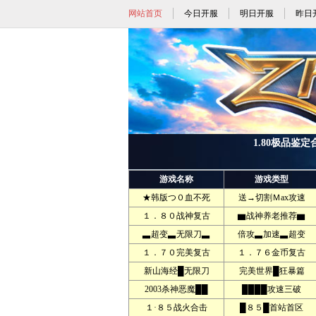
网站首页
今日开服
明日开服
昨日
1.80极品鉴定
游戏名称
游戏类型
★韩版つ０血不死
送→切割Ｍax攻速
１．８０战神复古
▆战神养老推荐▆
▃超变▃无限刀▃
倍攻▃加速▃超变
１．７０完美复古
１．７６金币复古
新山海经█无限刀
完美世界█狂暴篇
2003杀神恶魔██
████攻速三破
１·８５战火合击
█８５█首站首区