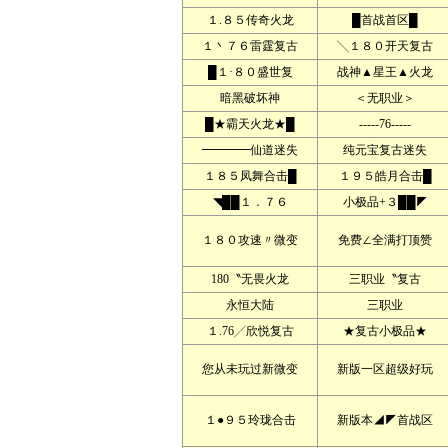
１.８５传奇火龙
█首战首区█
１丶７６雷霆复古
╲１８０开天复古
█１·８０盛世复
战神▲星王▲火龙
暗黑破坏神
＜无职业＞
█★霸天火龙★█
-----76-----
━━━━仙道迷失
纯元宝复古迷失
１８５凤舞合击█
１９５皓月合击█
◥██１．７６
小极品+３██◤
１８０攻速〃微变
免费∠全满打顶赞
180〝无畏火龙
三职业〝复古
永恒大陆
三职业
１.76╱欣悦复古
★复古小极品★
您从未玩过新微变
新版一区超级好玩
１●９５玲珑合击
新版本◢◤首战区