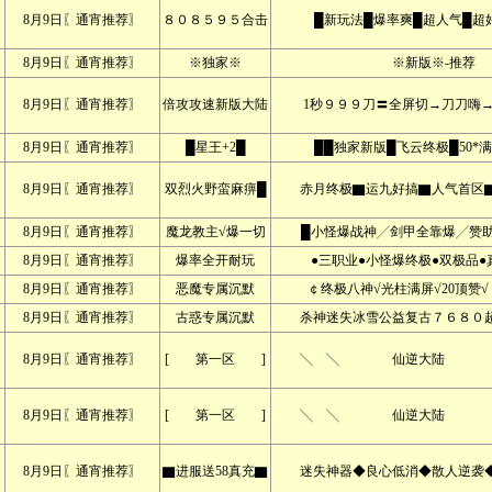
8月9日〖通宵推荐〗
８０８５９５合击
█新玩法█爆率爽█超人气█超
8月9日〖通宵推荐〗
※独家※
※新版※-推荐
8月9日〖通宵推荐〗
倍攻攻速新版大陆
1秒９９９刀〓全屏切→刀刀嗨→
8月9日〖通宵推荐〗
█星王+2█
██独家新版█飞云终极█50*满
8月9日〖通宵推荐〗
双烈火野蛮麻痹█
赤月终极▇运九好搞▇人气首区▇
8月9日〖通宵推荐〗
魔龙教主√爆一切
█小怪爆战神╱剑甲全靠爆╱赞助
8月9日〖通宵推荐〗
爆率全开耐玩
●三职业●小怪爆终极●双极品●
8月9日〖通宵推荐〗
恶魔专属沉默
￠终极八神√光柱满屏√20顶赞√
8月9日〖通宵推荐〗
古惑专属沉默
杀神迷失冰雪公益复古７６８０超
8月9日〖通宵推荐〗
[ 第一区 ]
╲ ╲ 仙逆大陆 ╱
8月9日〖通宵推荐〗
[ 第一区 ]
╲ ╲ 仙逆大陆 ╱
8月9日〖通宵推荐〗
▇进服送58真充▇
迷失神器◆良心低消◆散人逆袭◆