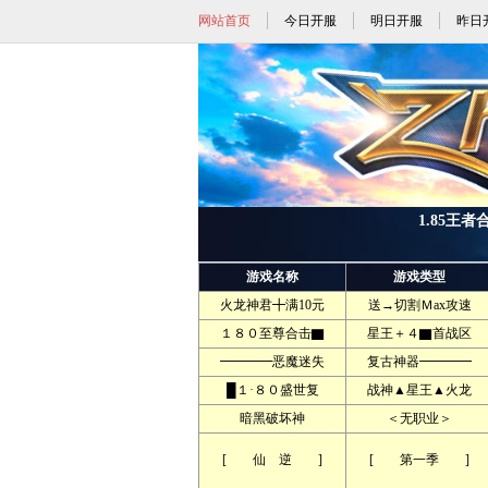
网站首页
今日开服
明日开服
昨日
1.85王者
游戏名称
游戏类型
火龙神君╋满10元
送→切割Ｍax攻速
１８０至尊合击▇
星王＋４▇首战区
━━━━恶魔迷失
复古神器━━━━
█１·８０盛世复
战神▲星王▲火龙
暗黑破坏神
＜无职业＞
[ 仙 逆 ]
[ 第一季 ]