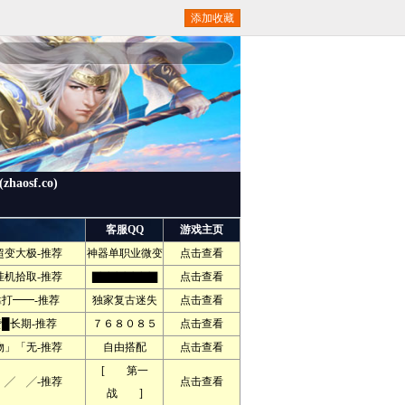
添加收藏
osf.co)
客服QQ
游戏主页
变大极-推荐
神器单职业微变
点击查看
机拾取-推荐
▇▇▇▇▇▇▇▇
点击查看
靠打━━-推荐
独家复古迷失
点击查看
█长期-推荐
７６８０８５
点击查看
」「无-推荐
自由搭配
点击查看
[ 第一
 ╱-推荐
点击查看
战 ]