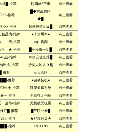
挂机█-推荐
时间就*王道
点击查看
█◆首战首区
OSS-推荐
点击查看
◆█
多职业-推荐
10倍充值乱爆█
点击查看
极品为-推荐
●十倍爆率●
点击查看
」「无-推荐
自由搭配
点击查看
区 ★-推荐
█小怪爆一切█
点击查看
多职业-推荐
10倍充值乱爆█
点击查看
包吃肉-推荐
沙奖人均３０起
点击查看
█-推荐
三天合区
点击查看
███-推荐
●自动挂机●
点击查看
03年╋-推荐
独家天赋系统
点击查看
暴━-推荐
全靠打无捐献
点击查看
━全靠-推荐
无捐献无狂暴
点击查看
天好打█-推荐
█三职业衡█
点击查看
UFF-推荐
★群攻月灵★
点击查看
███-推荐
1.85+1.95
点击查看