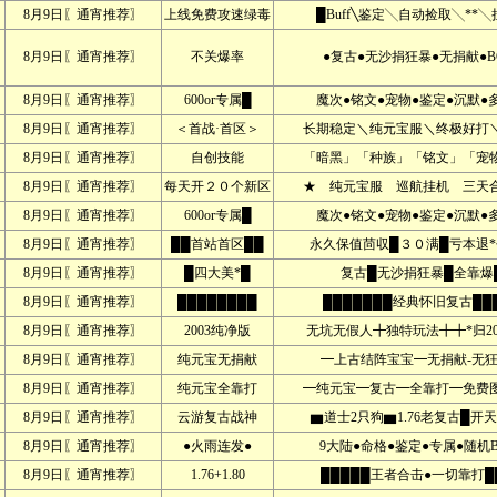
8月9日〖通宵推荐〗
上线免费攻速绿毒
█Buff╲鉴定╲自动捡取╲**╲
8月9日〖通宵推荐〗
不关爆率
●复古●无沙捐狂暴●无捐献●B
8月9日〖通宵推荐〗
600or专属█
魔次●铭文●宠物●鉴定●沉默●
8月9日〖通宵推荐〗
＜首战·首区＞
长期稳定＼纯元宝服＼终极好打＼
8月9日〖通宵推荐〗
自创技能
「暗黑」「种族」「铭文」「宠物
8月9日〖通宵推荐〗
每天开２０个新区
★ 纯元宝服 巡航挂机 三天合
8月9日〖通宵推荐〗
600or专属█
魔次●铭文●宠物●鉴定●沉默●
8月9日〖通宵推荐〗
██首站首区██
永久保值茴収█３０满█亏本退*
8月9日〖通宵推荐〗
█四大美*█
复古█无沙捐狂暴█全靠爆
8月9日〖通宵推荐〗
████████
███████经典怀旧复古██
8月9日〖通宵推荐〗
2003纯净版
无坑无假人╋独特玩法╋╋*归20
8月9日〖通宵推荐〗
纯元宝无捐献
━上古结阵宝宝━无捐献-无狂
8月9日〖通宵推荐〗
纯元宝全靠打
━纯元宝━复古━全靠打━免费图
8月9日〖通宵推荐〗
云游复古战神
▆道士2只狗▆1.76老复古█开
8月9日〖通宵推荐〗
●火雨连发●
9大陆●命格●鉴定●专属●随机B
8月9日〖通宵推荐〗
1.76+1.80
█████王者合击●一切靠打█