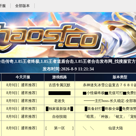
开服
全部版本
合击传奇,1.85王者终极,1.85王者道盾合击,1.85王者合击发布网_找搜服官方(zha
发布时间:2026-8-9 11:21:34
今天开服
游戏线路
版本类型
8月9日〖通宵推荐〗
古惑专属沉默
杀神迷失冰雪公益复古７６８０超
8月9日〖通宵推荐〗
▇▇▇▇▇▇▇▇
▇小怪爆终极▇充值可打▇免费挂
8月9日〖通宵推荐〗
老迷失
━━━主打boss-长久稳定-全部
8月9日〖通宵推荐〗
█独家最新版本█
█装备好打█终极全爆█免费顶赞
8月9日〖通宵推荐〗
自创技能
「暗黑」「种族」「铭文」「宠物
8月9日〖通宵推荐〗
[ 第一区 ]
╲ ╲ 仙逆大陆 ╱