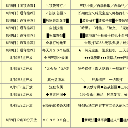
8月9日【固顶通宵】
╲顶赞可打╱
三职业衡╱自动捡取╱自动**╱
8月9日〖通宵推荐〗
＜首战·首区＞
长期稳定＼纯元宝服＼终极好打＼
8月9日〖通宵推荐〗
█独家最新版本█
█装备好打█终极全爆█免费顶赞
8月9日〖通宵推荐〗
自创技能
「暗黑」「种族」「铭文」「宠物
8月9日〖通宵推荐〗
█权威首创█
██随地爆*╋狂暴╋挂机╋全网
8月9日〖通宵推荐〗
全靠打纯元宝
全靠打BOSS-无顶榜-复古迷
8月9日〖通宵推荐〗
每天开２０个新区
★ 纯元宝服 巡航挂机 三天合
8月9日7点开放
全网三职业最衡
●●●无赞助●●●无暗坑●●●怀
8月9日7点开放
〝无会员〞无*馈
物价保值〃散人吃肉〃一切靠打〃
8月9日8点开放
真公益版本
╲ 经典情怀 一切靠打 ╱
8月9日8点开放
沉默专属
◆沉默专属◆首战新区◆三职
8月9日8点开放
◆复古怀旧◆
176·金币小极品、轻享复古、长
8月9日9点开放
召唤蚂蚁名扬大陆
独创玩法〓内容丰富〓长久耐玩〓
8月9日12点30分开放
８０８５９５合击
█新玩法█爆率爽█超人气█超