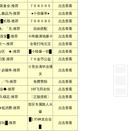
装备全-推荐
７６８０９５
点击查看
极品为-推荐
●十倍爆率●
点击查看
█长期-推荐
７６８０８５
点击查看
」「无-推荐
自由搭配
点击查看
首发█-推荐
╋终极满地爆╋
点击查看
失━-推荐
全靠打纯元宝
点击查看
区 ★-推荐
█小怪爆一切█
点击查看
旧复-推荐
７６金币公益
点击查看
０茺全满毕业通
必爆终-推荐
点击查看
关
76-推荐
免费赞助
点击查看
业◆-推荐
180飞羽永恒
点击查看
久稳定-推荐
〔正版授权〕
点击查看
首区专属散人火
低消费-推荐
点击查看
爆
█1.95神龙合击
好玩█-推荐
点击查看
█