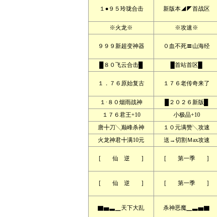
１●９５玲珑合击
新版本◢◤首战区
※火龙※
※攻速※
９９９新超变神器
０血不死〓山海经
█８０飞云合击█
█首站首区█
１．７６原始复古
１７６老传奇来了
１·８０烟雨战神
█２０２６新版█
１７６君王+10
小极品+10
唐╋刀╲巅峰杀神
１０元满赞╲攻速
火龙神君╋满10元
送→切割Ｍax攻速
[ 仙 逆 ]
[ 第一季 ]
[ 仙 逆 ]
[ 第一季 ]
▇▅▃▁天下大乱
杀神恶魔▁▃▅▇