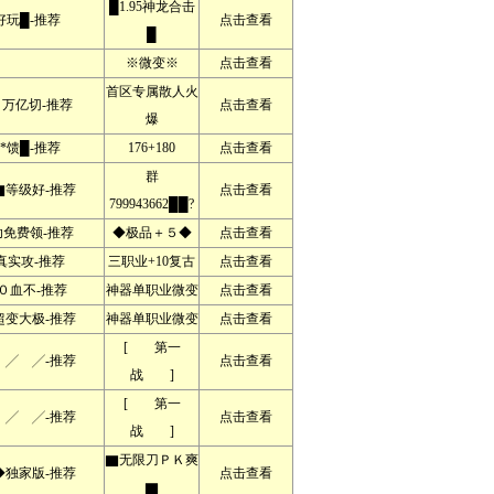
█1.95神龙合击
好玩█-推荐
点击查看
█
※微变※
点击查看
首区专属散人火
万亿切-推荐
点击查看
爆
*馈█-推荐
176+180
点击查看
群
等级好-推荐
点击查看
799943662██?
免费领-推荐
◆极品＋５◆
点击查看
真实攻-推荐
三职业+10复古
点击查看
０血不-推荐
神器单职业微变
点击查看
变大极-推荐
神器单职业微变
点击查看
[ 第一
 ╱-推荐
点击查看
战 ]
[ 第一
 ╱-推荐
点击查看
战 ]
▇无限刀ＰＫ爽
独家版-推荐
点击查看
▇