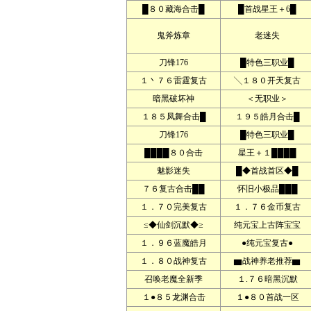
█８０藏海合击█
█首战星王＋6█
鬼斧炼章
老迷失
刀锋176
█特色三职业█
１丶７６雷霆复古
╲１８０开天复古
暗黑破坏神
＜无职业＞
１８５凤舞合击█
１９５皓月合击█
刀锋176
█特色三职业█
████８０合击
星王＋１████
魅影迷失
█◆首战首区◆█
７６复古合击██
怀旧小极品███
１．７０完美复古
１．７６金币复古
≤◆仙剑沉默◆≥
纯元宝上古阵宝宝
１．９６蓝魔皓月
●纯元宝复古●
１．８０战神复古
▆战神养老推荐▆
召唤老魔全新季
１.７６暗黑沉默
１●８５龙渊合击
１●８０首战一区