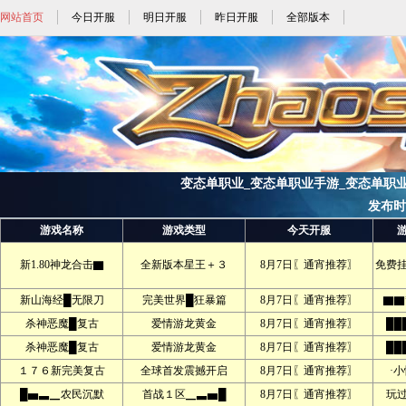
网站首页
今日开服
明日开服
昨日开服
全部版本
变态单职业_变态单职业手游_变态单职业迷失
发布时间:
游戏名称
游戏类型
今天开服
新1.80神龙合击▇
全新版本星王＋３
8月7日〖通宵推荐〗
免费
新山海经█无限刀
完美世界█狂暴篇
8月7日〖通宵推荐〗
▇▇
杀神恶魔█复古
爱情游龙黄金
8月7日〖通宵推荐〗
██
杀神恶魔█复古
爱情游龙黄金
8月7日〖通宵推荐〗
██
１７６新完美复古
全球首发震撼开启
8月7日〖通宵推荐〗
·
█▅▃▁农民沉默
首战１区▁▃▅█
8月7日〖通宵推荐〗
玩