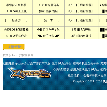
暴雪合击全新季
１.８０专属合击
8月8日〖通宵推荐〗
●首爆
１.８５神王玉兔
独家·首战·首区
8月8日〖通宵推荐〗
█
[ 新西游 ]
[ 第一季 ]
8月8日〖通宵推荐〗
[ 
免费BOSS必爆终极
今日首区刚开１秒
8月8日7点开放
██
１·８０干将合击
◥◣金币合击◢◤
8月8日10点开放
█
友情链接
找搜服
haosf
找搜服官网
找搜服官方(zhaosf.co)旗下变态单职业_变态单职业手游_变态单职业迷失传
相似类型信息;是用户查找变态单职业_变态
栏目导航： |
合击传奇技术文章
Copyright © 2019 - 2020
找搜