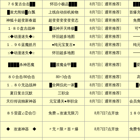
７６复古合击██
怀旧小极品███
8月7日〖通宵推荐〗
██
█蚩尤熊猫█白瓢
上线自动挂机捡物
8月7日〖通宵推荐〗
首爆
神狐╋超变新春篇
超变变变变变变态
8月7日〖通宵推荐〗
免
１·８０盘古战神
█战神开天终极█
8月7日〖通宵推荐〗
可
≤◆动漫迷失◆≥
怀旧超多地图
8月7日〖通宵推荐〗
━
１．９６蓝魔皓月
●纯元宝复古●
8月7日〖通宵推荐〗
纯
≤◆动漫迷失◆≥
怀旧超多地图
8月7日〖通宵推荐〗
━
████杀神恶魔
██渡魔金甲██
8月7日〖通宵推荐〗
█
８０合击/80合击
80+3合击
8月7日〖通宵推荐〗
１．８０无边战神
█全网仅此一家█
8月7日〖通宵推荐〗
█
夏日复古沉默
三职业
8月7日〖通宵推荐〗
天衍传说独家神器
元宝通关●单职业
8月7日〖通宵推荐〗
会员
８５雷霆∠②合①
免费→攻速无限刀
8月7日7点开放
１８
◆ 攻速神器 ◆
〃无〃限〃首〃爆
8月7日7点开放
免费