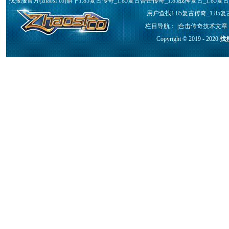
找搜服官方(zhaosf.co)旗下1.85复古传奇_1.85复古合击传奇_1.85战神复古_1
用户查找1.85复古传奇_1.85
栏目导航： |
合击传奇技术文章
Copyright © 2019 - 2020
找搜