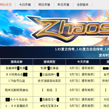
网站首页
今日开服
明日开服
昨日开服
全部版本
1.85复古传奇_1.85复古合击传奇_1.8
发布时间:
游戏名称
游戏类型
今天开服
皇极神帝█专属█
专属*█狂暴篇
8月7日〖通宵推荐〗
▇▇
８０经典合击██
█公益战神+2█
8月7日〖通宵推荐〗
金
1.76金币公益
赤月顶级首站首区
8月7日〖通宵推荐〗
所有
我本沉默暗黑修仙
【 首战 】
8月7日〖通宵推荐〗
【
██８０十元合击
█高爆星王+3█
8月7日〖通宵推荐〗
10
１．９６蓝魔皓月
●纯元宝复古●
8月7日〖通宵推荐〗
纯