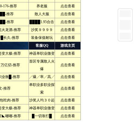
176-推荐
养老服
点击查看
██-推荐
散人大服
点击查看
██-推荐
████1.95合击
点击查看
火龙酒-推荐
沙奖９９９９
点击查看
█长久-推荐
装备保值耐玩
点击查看
客服QQ
游戏主页
变大极-推荐
神器单职业微变
点击查看
首区专属散人火
万亿切-推荐
点击查看
爆
业衡█-推荐
╱爆╱率╱高╱
点击查看
单职业多职业探
文-推荐
点击查看
索
包吃肉-推荐
沙奖人均３０起
点击查看
变大极-推荐
神器单职业微变
点击查看
◣嘟嘟-推荐
█一切靠打█
点击查看