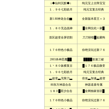
≤◆仙剑沉默◆≥
纯元宝上古阵宝宝
１．９６七彩皓月
纯元宝复古经典
新1.80神龙合击▇
全新版本星王＋３
１．８０无边战神
█全网仅此一家█
首区超变全屏切割
刀刀秒怪█如屠狗
１７６特色小极品
你绝没玩过新７６
2003杀神恶魔██
████攻速三破
１丶８０纵横复古
█１７６极品微变
１．９６七彩皓月
纯元宝复古经典
▃超变▃无限刀▃
倍攻▃加速▃超变
80东方神器合击
神器道盾专属
１８０█星沙合击
█全网独家首区█
１７６特色小极品
你绝没玩过新７６