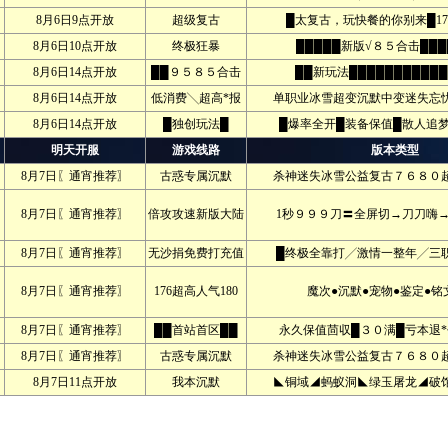
8月6日9点开放
超级复古
█太复古，玩快餐的你别来█170-
8月6日10点开放
终极狂暴
█████新版√８５合击███
8月6日14点开放
██９５８５合击
██新玩法███████████
8月6日14点开放
低消费╲超高*报
单职业冰雪超变沉默中变迷失忘忧
8月6日14点开放
█独创玩法█
█爆率全开█装备保值█散人追梦
明天开服
游戏线路
版本类型
8月7日〖通宵推荐〗
古惑专属沉默
杀神迷失冰雪公益复古７６８０超
8月7日〖通宵推荐〗
倍攻攻速新版大陆
1秒９９９刀〓全屏切→刀刀嗨→
8月7日〖通宵推荐〗
无沙捐免费打充值
█终极全靠打╱激情一整年╱三职
8月7日〖通宵推荐〗
176超高人气180
魔次●沉默●宠物●鉴定●铭
8月7日〖通宵推荐〗
██首站首区██
永久保值茴収█３０满█亏本退*
8月7日〖通宵推荐〗
古惑专属沉默
杀神迷失冰雪公益复古７６８０超
8月7日11点开放
我本沉默
◣铜域◢蚂蚁洞◣绿玉屠龙◢破馆