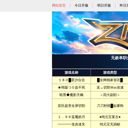
网站首页
今日开服
明日开服
昨日
无赦单职业
游戏名称
游戏类型
１８０█星沙合击
█全网独家首区█
★韩版つ０血不死
送→切割Ｍax攻速
暗黑◆魔影天幽
＜四大副职＞
首区超变全屏切割
刀刀秒怪█如屠狗
１．９６蓝魔皓月
●纯元宝复古●
━━━━龙炎迷失
纯元宝无捐献