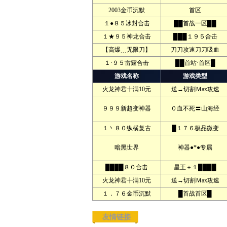
2003金币沉默
首区
１●８５冰封合击
██首战一区██
１★９５神龙合击
███１９５合击
【高爆﹍无限刀】
刀刀攻速刀刀吸血
１·９５雷霆合击
██首站·首区█
游戏名称
游戏类型
火龙神君╋满10元
送→切割Ｍax攻速
９９９新超变神器
０血不死〓山海经
１丶８０纵横复古
█１７６极品微变
暗黑世界
神器●*●专属
████８０合击
星王＋１████
火龙神君╋满10元
送→切割Ｍax攻速
１．７６金币沉默
█首战首区█
友情链接