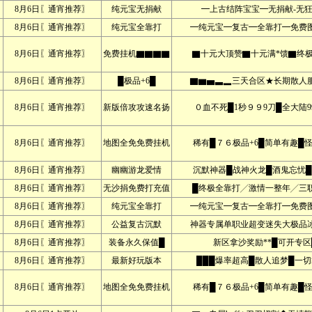
8月6日〖通宵推荐〗
纯元宝无捐献
━上古结阵宝宝━无捐献-无狂
8月6日〖通宵推荐〗
纯元宝全靠打
━纯元宝━复古━全靠打━免费图
8月6日〖通宵推荐〗
免费挂机▇▇▇▇
▇十元大顶赞▇十元满*馈▇终极
8月6日〖通宵推荐〗
█极品+6█
▇▆▅▃▂三天合区★长期散人服
8月6日〖通宵推荐〗
新版倍攻攻速名扬
０血不死█1秒９９9刀█全大陆99
8月6日〖通宵推荐〗
地图全免免费挂机
稀有█７６极品+6█简单有趣█
8月6日〖通宵推荐〗
幽幽游龙爱情
沉默神器█战神火龙█酒鬼忘忧█
8月6日〖通宵推荐〗
无沙捐免费打充值
█终极全靠打╱激情一整年╱三职
8月6日〖通宵推荐〗
纯元宝全靠打
━纯元宝━复古━全靠打━免费图
8月6日〖通宵推荐〗
公益复古沉默
神器专属单职业超变迷失大极品冰雪
8月6日〖通宵推荐〗
装备永久保值█
新区拿沙奖励**█可开专区
8月6日〖通宵推荐〗
最新好玩版本
███爆率超高█散人追梦█一切
8月6日〖通宵推荐〗
地图全免免费挂机
稀有█７６极品+6█简单有趣█