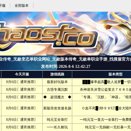
开服
全部版本
传奇_无赦变态单职业网站_无赦版本传奇_无赦单职业手游_找搜服官方(zhao
发布时间:2026-8-6 12:42:27
今天开服
游戏线路
版本类型
8月6日〖通宵推荐〗
最新好玩版本
███爆率超高█散人追梦█一切
8月6日〖通宵推荐〗
古惑专属沉默
杀神迷失冰雪公益复古７６８０超
8月6日〖通宵推荐〗
◆ 超强魔次 ◆
「专属」「沉默」「神器」「暗黑
8月6日〖通宵推荐〗
新版倍攻攻速名扬
０血不死█1秒９９9刀█全大陆99
8月6日〖通宵推荐〗
纯元宝全靠打
━纯元宝━复古━全靠打━免费图
8月6日〖通宵推荐〗
━━长久耐玩
纯元宝━无捐献━无狂暴━无