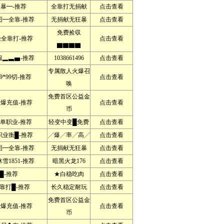
暴━-推荐
全靠打无捐献
点击查看
━全靠-推荐
无捐献无狂暴
点击查看
免费捡収
全靠打-推荐
点击查看
▇▇▇▇
▂▃▅-推荐
1038661496
点击查看
专属散人火爆召
*99切-推荐
点击查看
唤
免费首区公益金
怪爆充值-推荐
点击查看
币
单职业-推荐
轻变中变█免费
点击查看
业衡█-推荐
╱爆╱率╱高╱
点击查看
━全靠-推荐
无捐献无狂暴
点击查看
1851-推荐
暗黑火龙176
点击查看
█-推荐
★白稳吃肉
点击查看
靠打█-推荐
长久稳定耐玩
点击查看
免费首区公益金
怪爆充值-推荐
点击查看
币