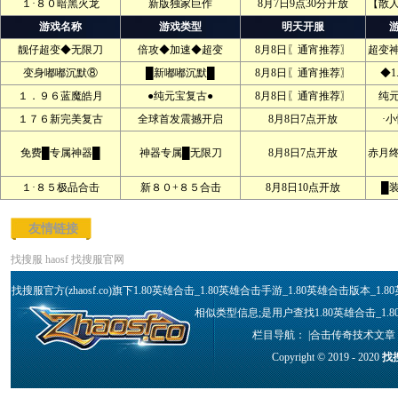
１·８０暗黑火龙
新版独家巨作
8月7日9点30分开放
【散
游戏名称
游戏类型
明天开服
靓仔超变◆无限刀
倍攻◆加速◆超变
8月8日〖通宵推荐〗
超变
变身嘟嘟沉默⑧
█新嘟嘟沉默█
8月8日〖通宵推荐〗
◆1
１．９６蓝魔皓月
●纯元宝复古●
8月8日〖通宵推荐〗
纯
１７６新完美复古
全球首发震撼开启
8月8日7点开放
·
免费█专属神器█
神器专属█无限刀
8月8日7点开放
赤月
１·８５极品合击
新８０+８５合击
8月8日10点开放
█
友情链接
找搜服
haosf
找搜服官网
找搜服官方(zhaosf.co)旗下1.80英雄合击_1.80英雄合击手游_1.80英雄合击版本
相似类型信息;是用户查找1.80英雄合击_1.
栏目导航： |
合击传奇技术文章
Copyright © 2019 - 2020
找搜