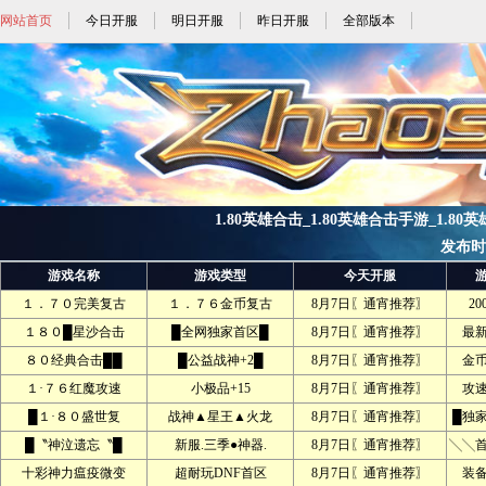
网站首页
今日开服
明日开服
昨日开服
全部版本
1.80英雄合击_1.80英雄合击手游_1.80英
发布时间:
游戏名称
游戏类型
今天开服
１．７０完美复古
１．７６金币复古
8月7日〖通宵推荐〗
2
１８０█星沙合击
█全网独家首区█
8月7日〖通宵推荐〗
最
８０经典合击██
█公益战神+2█
8月7日〖通宵推荐〗
金
１·７６红魔攻速
小极品+15
8月7日〖通宵推荐〗
攻
█１·８０盛世复
战神▲星王▲火龙
8月7日〖通宵推荐〗
█独
█〝神泣遗忘〝█
新服.三季●神器.
8月7日〖通宵推荐〗
╲╲
十彩神力瘟疫微变
超耐玩DNF首区
8月7日〖通宵推荐〗
装