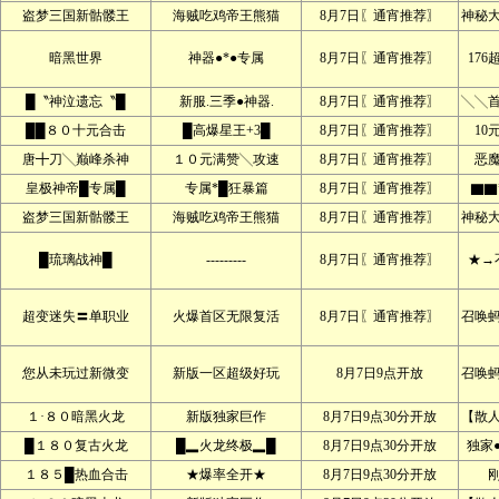
盗梦三国新骷髅王
海贼吃鸡帝王熊猫
8月7日〖通宵推荐〗
神秘
暗黑世界
神器●*●专属
8月7日〖通宵推荐〗
176
█〝神泣遗忘〝█
新服.三季●神器.
8月7日〖通宵推荐〗
╲╲
██８０十元合击
█高爆星王+3█
8月7日〖通宵推荐〗
10
唐╋刀╲巅峰杀神
１０元满赞╲攻速
8月7日〖通宵推荐〗
恶
皇极神帝█专属█
专属*█狂暴篇
8月7日〖通宵推荐〗
▇▇
盗梦三国新骷髅王
海贼吃鸡帝王熊猫
8月7日〖通宵推荐〗
神秘
█琉璃战神█
---------
8月7日〖通宵推荐〗
★→
超变迷失〓单职业
火爆首区无限复活
8月7日〖通宵推荐〗
召唤
您从未玩过新微变
新版一区超级好玩
8月7日9点开放
召唤
１·８０暗黑火龙
新版独家巨作
8月7日9点30分开放
【散
█１８０复古火龙
█▂火龙终极▂█
8月7日9点30分开放
独家
１８５█热血合击
★爆率全开★
8月7日9点30分开放