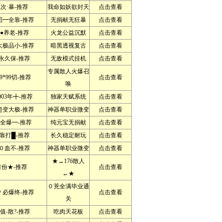
次·暴-推荐
我命如妖欲封天
点击查看
━全靠-推荐
无捐献无狂暴
点击查看
●养老-推荐
火龙公益沉默
点击查看
极品小-推荐
暗黑透视复古
点击查看
永久保-推荐
无敌模式挂机
点击查看
专属散人火爆召
*99切-推荐
点击查看
唤
03年╋-推荐
独家天赋系统
点击查看
变大极-推荐
神器单职业微变
点击查看
全爆━-推荐
纯元宝无捐献
点击查看
靠打█-推荐
长久稳定耐玩
点击查看
０血不-推荐
神器单职业微变
点击查看
★→176散人
有份★-推荐
点击查看
←★
０茺全满毕业通
必爆终-推荐
点击查看
关
值-散?-推荐
吃肉天花板
点击查看