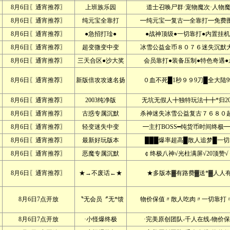
8月6日〖通宵推荐〗
上班族乐园
道士召唤尸群·宠物魔次·人物魔
8月6日〖通宵推荐〗
纯元宝全靠打
━纯元宝━复古━全靠打━免费图
8月6日〖通宵推荐〗
●急招打琻●
●战神顶级●一切靠打●内置挂机
8月6日〖通宵推荐〗
超变微变中变
冰雪公益金币８０７６迷失沉默大
8月6日〖通宵推荐〗
三天合区●沙大奖
会员靠打●装备压制●特色奇遇●
8月6日〖通宵推荐〗
新版倍攻攻速名扬
０血不死█1秒９９9刀█全大陆99
8月6日〖通宵推荐〗
2003纯净版
无坑无假人╋独特玩法╋╋*归20
8月6日〖通宵推荐〗
古惑专属沉默
杀神迷失冰雪公益复古７６８０超
8月6日〖通宵推荐〗
轻变迷失中变
━主打BOSS━纯货币时间终极━
8月6日〖通宵推荐〗
最新好玩版本
███爆率超高█散人追梦█一切
8月6日〖通宵推荐〗
恶魔专属沉默
￠终极八神√光柱满屏√20顶赞√
8月6日〖通宵推荐〗
★→不废话←★
★多版本▓有路费▓送*▓人人
8月6日7点开放
〝无会员〞无*馈
物价保值〃散人吃肉〃一切靠打〃
8月6日7点开放
·小怪爆终极
·完美原创团队-千人在线-物价保