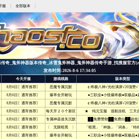
开服
全部版本
传奇_鬼斧神器版本传奇_冰雪鬼斧神器_鬼斧神器传奇手游_找搜服官方(zhaos
发布时间:2026-8-6 17:34:05
今天开服
游戏线路
版本类型
8月6日〖通宵推荐〗
恶魔专属沉默
￠终极八神√光柱满屏√20顶赞√
8月6日〖通宵推荐〗
爆率全开耐玩
●三职业●小怪爆终极●双极品●
8月6日〖通宵推荐〗
恶魔专属沉默
￠终极八神√光柱满屏√20顶赞√
8月6日〖通宵推荐〗
每天开２０个新区
★ 纯元宝服 巡航挂机 三天合
8月6日〖通宵推荐〗
专属神器迷失沉默
██免费赞助██免费白██超低
8月6日〖通宵推荐〗
〈 无限暗黑 〉
「暗黑」「种族」「词条」「特殊
8月6日〖通宵推荐〗
爆率全开耐玩
●三职业●小怪爆终极●双极品●