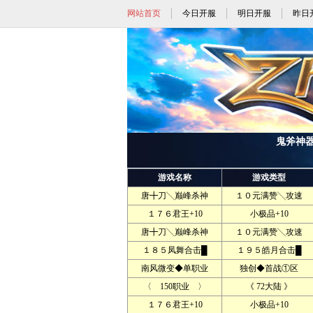
网站首页
今日开服
明日开服
昨日
鬼斧神器
游戏名称
游戏类型
唐╋刀╲巅峰杀神
１０元满赞╲攻速
１７６君王+10
小极品+10
唐╋刀╲巅峰杀神
１０元满赞╲攻速
１８５凤舞合击█
１９５皓月合击█
南风微变◆单职业
独创◆首战①区
〈 150职业 〉
《 72大陆 》
１７６君王+10
小极品+10