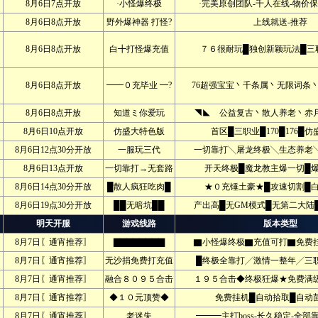
8月6日7点开放
·小怪爆终极
·完美原创团队-千人在线-物价保
8月6日8点开放
野外爆神器 打怪?
上线就送-推荐
8月6日8点开放
白╋打怪爆充值
７６很耐玩█独创新颖玩法█三
8月6日8点开放
━━０充毕业 ━?
76超强宝宝丶千条属丶无限词条丶
8月6日8点开放
知道ミ你爱玩
◥◣ 公益复古丶散人养老丶赤月
8月6日10点开放
仿盛大特色版
首区█三职业█170█176█仿
8月6日12点30分开放
一服玩三代
一切靠打╲屠龙终极╲生态养老╲
8月6日13点开放
一切靠打→无套路
开天终极█魔龙教主爆一切█爆
8月6日14点30分开放
█散人疯狂吃肉█
★０充锤土豪★█攻速切割█白
8月6日19点30分开放
██无暗坑██
产出高█无GM模式█无第二大陆
明天开服
游戏线路
版本类型
8月7日〖通宵推荐〗
▇▇▇▇▇▇▇▇
▇小怪爆终极▇充值可打▇免费挂
8月7日〖通宵推荐〗
无沙捐免费打充值
█终极全靠打╱激情一整年╱三职
8月7日〖通宵推荐〗
融合８０９５合击
１９５合击◆终极狂爆★免费满级
8月7日〖通宵推荐〗
◆１０元顶赞◆
免费挂机█自动拾取█自动茴
8月7日〖通宵推荐〗
老迷失
━━━主打boss-长久稳定-全部