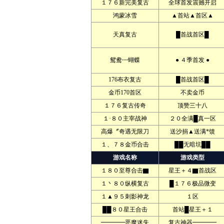
１７６新完美复古
全球首发震撼开启
鸿蒙冰雪
▲首站▲首区▲
天真复古
█首战首区█
鸳鸯┉蝴蝶
● ４季首发 ●
176布衣复古
█首战首区█
金币170首区
不卖金币
１７６复古传奇
顶赞三十八
１·８０主宰战神
２０全满█真一区
高爆〞奇遇无限刀
送沙捐▲送满*馈
１、７８金币合击
██无暗坑██
游戏名称
游戏类型
１８０至尊合击▇
星王＋４▇首战区
１丶８０纵横复古
█１７６极品微变
１▲９５刺影神龙
１区
██８０星王合击
首站█星王＋１
━━━━恶魔迷失
复古神器━━━━