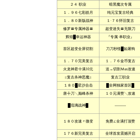
２４·职业
暗黑魔次专属
１．９６七彩皓月
纯元宝复古经典
１．８０新版战神
１·７６怀旧复古
修罗〓专属神器〓
超变迷失〓无限刀
辉煌█幸运神器
『专属·单职业』
首区超变全屏切割
刀刀秒怪█如屠狗
１．７０完美复古
１．７６金币复古
火龙神君╋满10元
送→切割Ｍax攻速
≤复古杀神恶魔≥
复古三职业
１８０█星沙合击
█全网独家首区█
唐╋刀╲巅峰杀神
１０元满赞╲攻速
█琉璃战神█
---------
１８０攻速〃微变
免费∠全满打顶赞
１７６新完美复古
全球首发震撼开启