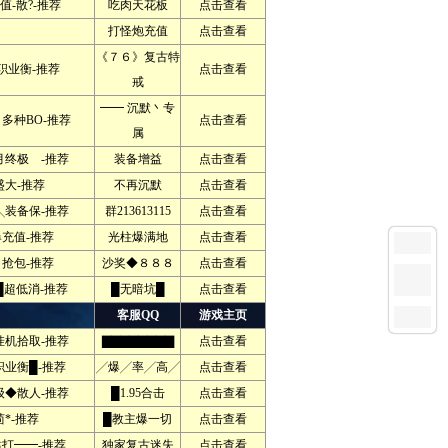
值-散?-推荐
吃肉天花板
点击查看
打怪炮充值
点击查看
《７６》复古特
职业衡-推荐
点击查看
戒
━━ 沉默丶专
多种BO-推荐
点击查看
属
终极 -推荐
装备增益
点击查看
盛大-推荐
不再沉默
点击查看
装备保-推荐
群213613115
点击查看
充值-推荐
光柱爆满地
点击查看
抢包-推荐
沙奖◆８８８
点击查看
█超低消-推荐
█无暗坑█
点击查看
客服QQ
游戏主页
机拾取-推荐
▇▇▇▇▇▇▇▇
点击查看
业衡█-推荐
╱爆╱率╱高╱
点击查看
◆散人-推荐
█1.95合击
点击查看
*-推荐
█教主爆一切
点击查看
靠打━━-推荐
独家复古迷失
点击查看