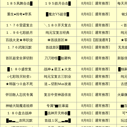
１８５凤舞合击█
１９５皓月合击█
8月8日〖通宵推荐〗
每天
重生●传奇●带系
█魔次VS超变█
8月8日〖通宵推荐〗
铭文
１丶７６雷霆复古
╲１８０开天复古
8月8日〖通宵推荐〗
＜首
１．９６七彩皓月
纯元宝复古经典
8月8日〖通宵推荐〗
纯
百战火龙★单职业
〓首战首区〓
8月8日【固顶通宵】
★
１.７６武陵沉默
首战首区████
8月8日〖通宵推荐〗
无充
首区超变全屏切割
刀刀秒怪█如屠狗
8月8日〖通宵推荐〗
新版
█１·８０盛世复
战神▲星王▲火龙
8月8日〖通宵推荐〗
█独
≤七彩毁灭轻变≥
纯元宝复古三职业
8月8日〖通宵推荐〗
纯
★韩版つ０血不死
送→切割Ｍax攻速
8月8日〖通宵推荐〗
古
怀旧散人忘忧专属
复古中变神器倍攻
8月8日〖通宵推荐〗
火爆
神秘大陆魔道祖师
专属*▇狂暴篇
8月8日〖通宵推荐〗
▇
１·８０盘古战神
█战神开天终极█
8月8日〖通宵推荐〗
可
█▅▃▁农民沉默
首战１区▁▃▅█
8月8日〖通宵推荐〗
玩