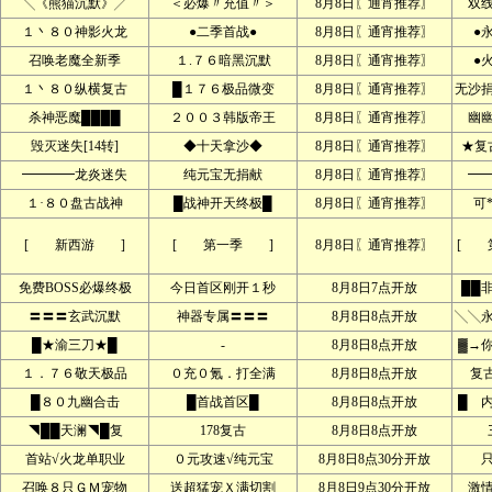
╲《熊猫沉默》╱
＜必爆〃充值〃＞
8月8日〖通宵推荐〗
双
１丶８０神影火龙
●二季首战●
8月8日〖通宵推荐〗
●
召唤老魔全新季
１.７６暗黑沉默
8月8日〖通宵推荐〗
●
１丶８０纵横复古
█１７６极品微变
8月8日〖通宵推荐〗
无沙
杀神恶魔████
２００３韩版帝王
8月8日〖通宵推荐〗
幽
毁灭迷失[14转]
◆十天拿沙◆
8月8日〖通宵推荐〗
★复
━━━━龙炎迷失
纯元宝无捐献
8月8日〖通宵推荐〗
━
１·８０盘古战神
█战神开天终极█
8月8日〖通宵推荐〗
可
[ 新西游 ]
[ 第一季 ]
8月8日〖通宵推荐〗
[ 
免费BOSS必爆终极
今日首区刚开１秒
8月8日7点开放
██
〓〓〓玄武沉默
神器专属〓〓〓
8月8日8点开放
╲╲
█★渝三刀★█
-
8月8日8点开放
▓→
１．７６敬天极品
０充０氪．打全满
8月8日8点开放
复
█８０九幽合击
█首战首区█
8月8日8点开放
█ 
◥██天澜◥█复
178复古
8月8日8点开放
首站√火龙单职业
０元攻速√纯元宝
8月8日8点30分开放
召唤８只ＧＭ宠物
送超猛宠Ｘ满切割
8月8日9点30分开放
激