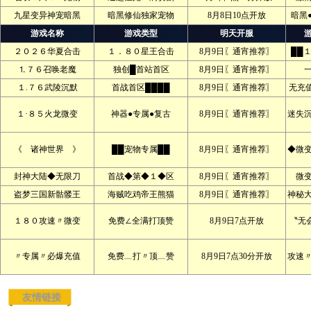
九星变异神宠暗黑
暗黑修仙独家宠物
8月8日10点开放
暗黑
游戏名称
游戏类型
明天开服
２０２６华夏合击
１．８０星王合击
8月9日〖通宵推荐〗
██
⒈７６召唤老魔
独创█首站首区
8月9日〖通宵推荐〗
１.７６武陵沉默
首战首区████
8月9日〖通宵推荐〗
无充
１·８５火龙微变
神器●专属●复古
8月9日〖通宵推荐〗
迷失
《 诸神世界 》
██宠物专属██
8月9日〖通宵推荐〗
◆微
封神大陆◆无限刀
首战◆第◆１◆区
8月9日〖通宵推荐〗
微
盗梦三国新骷髅王
海贼吃鸡帝王熊猫
8月9日〖通宵推荐〗
神秘
１８０攻速〃微变
免费∠全满打顶赞
8月9日7点开放
〝无
〃专属〃必爆充值
免费﹏打〃顶﹏赞
8月9日7点30分开放
攻速
友情链接