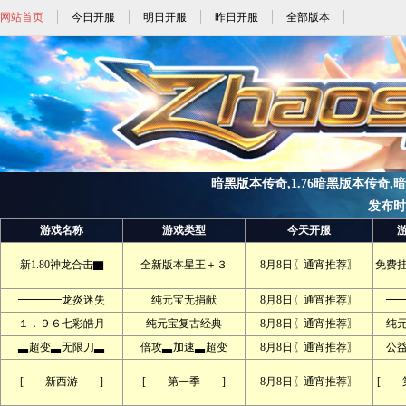
网站首页
今日开服
明日开服
昨日开服
全部版本
暗黑版本传奇,1.76暗黑版本传奇,暗黑
发布时间:
游戏名称
游戏类型
今天开服
新1.80神龙合击▇
全新版本星王＋３
8月8日〖通宵推荐〗
免费
━━━━龙炎迷失
纯元宝无捐献
8月8日〖通宵推荐〗
━
１．９６七彩皓月
纯元宝复古经典
8月8日〖通宵推荐〗
纯
▃超变▃无限刀▃
倍攻▃加速▃超变
8月8日〖通宵推荐〗
公
[ 新西游 ]
[ 第一季 ]
8月8日〖通宵推荐〗
[ 