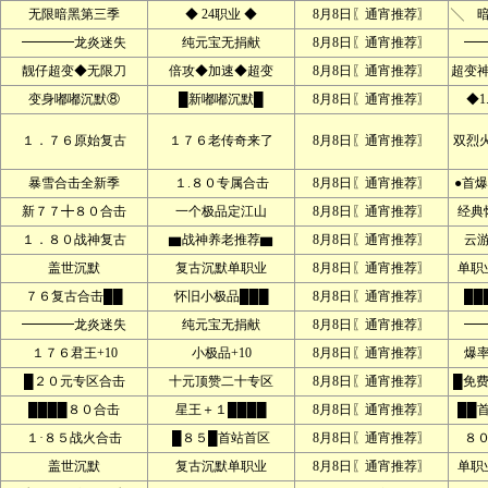
无限暗黑第三季
◆ 24职业 ◆
8月8日〖通宵推荐〗
╲ 
━━━━龙炎迷失
纯元宝无捐献
8月8日〖通宵推荐〗
━
靓仔超变◆无限刀
倍攻◆加速◆超变
8月8日〖通宵推荐〗
超变
变身嘟嘟沉默⑧
█新嘟嘟沉默█
8月8日〖通宵推荐〗
◆1
１．７６原始复古
１７６老传奇来了
8月8日〖通宵推荐〗
双烈
暴雪合击全新季
１.８０专属合击
8月8日〖通宵推荐〗
●首爆
新７７╋８０合击
一个极品定江山
8月8日〖通宵推荐〗
经典
１．８０战神复古
▆战神养老推荐▆
8月8日〖通宵推荐〗
云
盖世沉默
复古沉默单职业
8月8日〖通宵推荐〗
单职
７６复古合击██
怀旧小极品███
8月8日〖通宵推荐〗
██
━━━━龙炎迷失
纯元宝无捐献
8月8日〖通宵推荐〗
━
１７６君王+10
小极品+10
8月8日〖通宵推荐〗
爆
█２０元专区合击
十元顶赞二十专区
8月8日〖通宵推荐〗
█免
████８０合击
星王＋１████
8月8日〖通宵推荐〗
██
１·８５战火合击
█８５█首站首区
8月8日〖通宵推荐〗
８
盖世沉默
复古沉默单职业
8月8日〖通宵推荐〗
单职