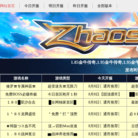
网站首页
今日开服
明日开服
昨日开服
全部版本
1.85金牛传奇,1.95金牛传奇,1.95金
发布时间:
游戏名称
游戏类型
今天开服
修罗〓专属神器〓
超变迷失〓无限刀
8月8日〖通宵推荐〗
超
免费BOSS必爆终极
今日首区刚开１秒
8月8日【固顶通宵】
██
１８０█星沙合击
█全网独家首区█
8月8日〖通宵推荐〗
最
１＂８５龙腾盛世
＂免费＂打＂顶赞
8月8日〖通宵推荐〗
必Ｘ
★韩版つ０血不死
送→切割Ｍax攻速
8月8日〖通宵推荐〗
古
１．８０战神复古
▆战神养老推荐▆
8月8日〖通宵推荐〗
云