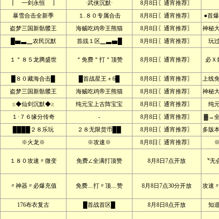
┃ 一剑永恒 ┃
·武侠沉默·
8月8日〖通宵推荐〗
暴雪合击全新季
１.８０专属合击
8月8日〖通宵推荐〗
●首爆
盗梦三国新骷髅王
海贼吃鸡帝王熊猫
8月8日〖通宵推荐〗
神秘
█▅▃▁农民沉默
首战１区▁▃▅█
8月8日〖通宵推荐〗
玩
１＂８５龙腾盛世
＂免费＂打＂顶赞
8月8日〖通宵推荐〗
必Ｘ
█８０藏海合击█
█首战星王＋6█
8月8日〖通宵推荐〗
上线
盗梦三国新骷髅王
海贼吃鸡帝王熊猫
8月8日〖通宵推荐〗
神秘
≤◆仙剑沉默◆≥
纯元宝上古阵宝宝
8月8日〖通宵推荐〗
纯
１·７６缘分传奇
-
8月8日〖通宵推荐〗
▓→
████２８乐玩
２８无限货币██
8月8日〖通宵推荐〗
多版本
※火龙※
※攻速※
8月8日〖通宵推荐〗
１８０攻速〃微变
免费∠全满打顶赞
8月8日7点开放
〝无
〃神器〃必爆充值
免费﹏打〃顶﹏赞
8月8日7点30分开放
攻速
176布衣复古
█首战首区█
8月8日8点开放
知