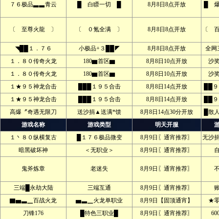
７６极品▃▃青云
█ 白瞟一切 █
8月8日8点开放
█ 
〔 至尊火龍 〕
〔 ０氪全满 〕
8月8日8点开放
〔 
◥██１．７６
小极品+３██◤
8月8日8点开放
全网
１．８０传奇火龙
180▆首区▆
8月8日10点开放
沙
１．８０传奇火龙
180▆首区▆
8月8日10点开放
沙
１★９５神龙合击
███１９５合击
8月8日14点开放
██
１★９５神龙合击
███１９５合击
8月8日14点开放
██
高爆〞奇遇无限刀
送沙捐▲送满*馈
8月8日14点30分开放
█散
游戏名称
游戏类型
明天开服
１丶８０纵横复古
█１７６极品微变
8月9日〖通宵推荐〗
无沙
暗黑破坏神
＜无职业＞
8月9日〖通宵推荐〗
鬼斧炼章
老迷失
8月9日〖通宵推荐〗
三端█永劫大陆
三端互通
8月9日〖通宵推荐〗
▇▅▃▁百战火龙
▅▃▁火龙单职业
8月9日【固顶通宵】
★
刀锋176
█特色三职业█
8月9日〖通宵推荐〗
60