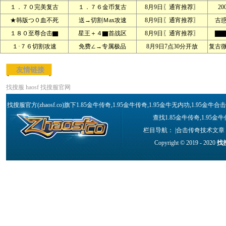
１．７０完美复古
１．７６金币复古
8月9日〖通宵推荐〗
2
★韩版つ０血不死
送→切割Ｍax攻速
8月9日〖通宵推荐〗
古
１８０至尊合击▇
星王＋４▇首战区
8月9日〖通宵推荐〗
▇▇
１·７６切割攻速
免费∠→专属极品
8月9日7点30分开放
复古
友情链接
找搜服
haosf
找搜服官网
找搜服官方(zhaosf.co)旗下1.85金牛传奇,1.95金牛传奇,1.95金牛无内功,1.9
查找1.85金牛传奇,1.95金
栏目导航： |
合击传奇技术文章
Copyright © 2019 - 2020
找搜