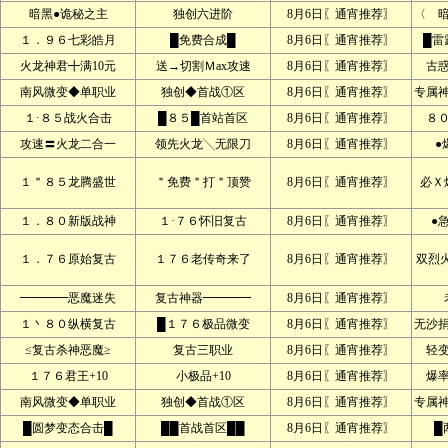
暗黑●诡秘之主
独创六进阶
8月6日〖通宵推荐〗
〈 
１．９６七彩皓月
█免费合成█
8月6日〖通宵推荐〗
█雷
火龙神君╋满10元
送→切割Ｍax攻速
8月6日〖通宵推荐〗
古
南风微变◆单职业
独创◆首战①区
8月6日〖通宵推荐〗
专属
１·８５战火合击
█８５█首站首区
8月6日〖通宵推荐〗
８
攻速〓火龙二合一
领先火龙╲无限刀
8月6日〖通宵推荐〗
●
１＂８５龙腾盛世
＂免费＂打＂顶赞
8月6日〖通宵推荐〗
必Ｘ
１．８０新版战神
１·７６怀旧复古
8月6日〖通宵推荐〗
●
１．７６原始复古
１７６老传奇来了
8月6日〖通宵推荐〗
双烈
━━━━恶魔迷失
复古神器━━━━
8月6日〖通宵推荐〗
１丶８０纵横复古
█１７６极品微变
8月6日〖通宵推荐〗
无沙
≤复古杀神恶魔≥
复古三职业
8月6日〖通宵推荐〗
轻
１７６君王+10
小极品+10
8月6日〖通宵推荐〗
爆
南风微变◆单职业
独创◆首战①区
8月6日〖通宵推荐〗
专属
█圆梦变态合击█
██首战首区██
8月6日〖通宵推荐〗
█