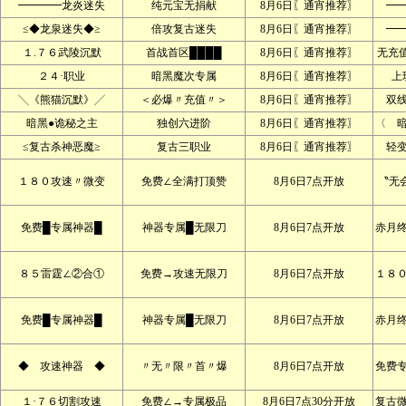
━━━━龙炎迷失
纯元宝无捐献
8月6日〖通宵推荐〗
━
≤◆龙泉迷失◆≥
倍攻复古迷失
8月6日〖通宵推荐〗
━
１.７６武陵沉默
首战首区████
8月6日〖通宵推荐〗
无充
２４·职业
暗黑魔次专属
8月6日〖通宵推荐〗
上
╲《熊猫沉默》╱
＜必爆〃充值〃＞
8月6日〖通宵推荐〗
双
暗黑●诡秘之主
独创六进阶
8月6日〖通宵推荐〗
〈 
≤复古杀神恶魔≥
复古三职业
8月6日〖通宵推荐〗
轻
１８０攻速〃微变
免费∠全满打顶赞
8月6日7点开放
〝无
免费█专属神器█
神器专属█无限刀
8月6日7点开放
赤月
８５雷霆∠②合①
免费→攻速无限刀
8月6日7点开放
１８
免费█专属神器█
神器专属█无限刀
8月6日7点开放
赤月
◆ 攻速神器 ◆
〃无〃限〃首〃爆
8月6日7点开放
免费
１·７６切割攻速
免费∠→专属极品
8月6日7点30分开放
复古