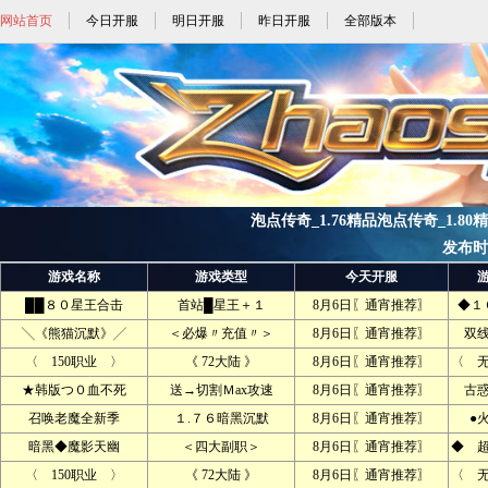
网站首页
今日开服
明日开服
昨日开服
全部版本
泡点传奇_1.76精品泡点传奇_1.80
发布时间:
游戏名称
游戏类型
今天开服
██８０星王合击
首站█星王＋１
8月6日〖通宵推荐〗
◆１
╲《熊猫沉默》╱
＜必爆〃充值〃＞
8月6日〖通宵推荐〗
双
〈 150职业 〉
《 72大陆 》
8月6日〖通宵推荐〗
〈 
★韩版つ０血不死
送→切割Ｍax攻速
8月6日〖通宵推荐〗
古
召唤老魔全新季
１.７６暗黑沉默
8月6日〖通宵推荐〗
●
暗黑◆魔影天幽
＜四大副职＞
8月6日〖通宵推荐〗
◆ 
〈 150职业 〉
《 72大陆 》
8月6日〖通宵推荐〗
〈 