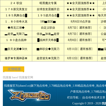
２４·职业
暗黑魔次专属
★★全天固顶推荐★★
上
１７６新完美复古
全球首发震撼开启
★★全天固顶推荐★★
·
１８５凤舞合击█
１９５皓月合击█
★★全天固顶推荐★★
每天
１．８０传奇火龙
180▆首区▆
8月6日10点开放
沙
◆再见江湖◆
自定义职业
8月7日〖通宵推荐〗
〈 
▃超变▃无限刀▃
倍攻▃加速▃超变
8月7日〖通宵推荐〗
公
１·８０盘古战神
█战神开天终极█
8月8日〖通宵推荐〗
可
▇弃天龙渊◆50大
▇单职业◆无限刀
8月11日〖通宵推荐〗
▇▆
修罗〓专属神器〓
超变迷失〓无限刀
8月12日〖通宵推荐〗
超
友情链接
找搜服
haosf
找搜服官网
找搜服官方(zhaosf.co)旗下泡点传奇_1.76精品泡点传奇_1.80精品泡点传奇
户查找泡点传奇_1.76精品泡
栏目导航： |
合击传奇技术文章
Copyright © 2019 - 2020
找搜