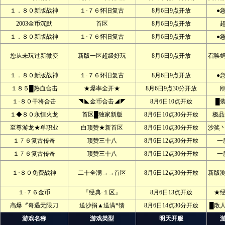
１．８０新版战神
１·７６怀旧复古
8月6日9点开放
●
2003金币沉默
首区
8月6日9点开放
１．８０新版战神
１·７６怀旧复古
8月6日9点开放
●
您从未玩过新微变
新版一区超级好玩
8月6日9点开放
召唤
１．８０新版战神
１·７６怀旧复古
8月6日9点开放
●
１８５█热血合击
★爆率全开★
8月6日9点30分开放
１·８０干将合击
◥◣金币合击◢◤
8月6日10点开放
█
１◆８０永恒火龙
首区█独家新版
8月6日10点30分开放
极品
至尊游龙★单职业
白顶赞★新首区
8月6日10点30分开放
沙奖
１７６复古传奇
顶赞三十八
8月6日12点30分开放
一
１７６复古传奇
顶赞三十八
8月6日12点30分开放
一
１·８０免费战神
二十全满→→首区
8月6日12点30分开放
新版
１·７６金币
『经典·１区』
8月6日13点开放
★
高爆〞奇遇无限刀
送沙捐▲送满*馈
8月6日14点30分开放
█散
游戏名称
游戏类型
明天开服