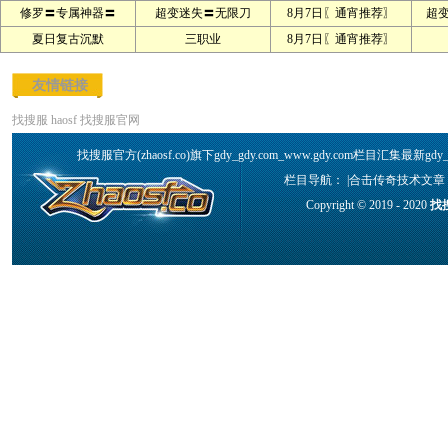
修罗〓专属神器〓
超变迷失〓无限刀
8月7日〖通宵推荐〗
超
夏日复古沉默
三职业
8月7日〖通宵推荐〗
友情链接
找搜服
haosf
找搜服官网
找搜服官方(zhaosf.co)旗下gdy_gdy.com_www.gdy.com栏目汇集最新g
栏目导航： |
合击传奇技术文章
Copyright © 2019 - 2020
找搜