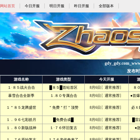
网站首页
今日开服
明日开服
昨日开服
全部版本
gdy_gdy.com_ww
发布时间:
游戏名称
游戏类型
今天开服
１·８５战火合击
█８５█首站首区
8月6日〖通宵推荐〗
８
暴雪合击全新季
１.８０专属合击
8月6日〖通宵推荐〗
●首爆
１＂８５龙腾盛世
＂免费＂打＂顶赞
8月6日〖通宵推荐〗
必Ｘ
１．９６七彩皓月
█免费合成█
8月6日〖通宵推荐〗
█雷
１．８０新版战神
１·７６怀旧复古
8月6日〖通宵推荐〗
●
１．７６原始复古
１７６老传奇来了
8月6日〖通宵推荐〗
双烈