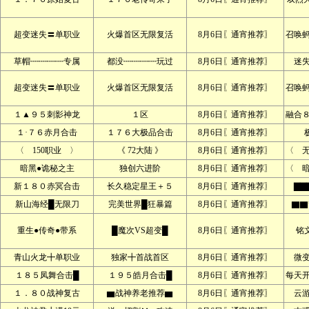
超变迷失〓单职业
火爆首区无限复活
8月6日〖通宵推荐〗
召唤
草帽┉┉┉┉专属
都没┉┉┉┉玩过
8月6日〖通宵推荐〗
迷
超变迷失〓单职业
火爆首区无限复活
8月6日〖通宵推荐〗
召唤
１▲９５刺影神龙
１区
8月6日〖通宵推荐〗
融合
１·７６赤月合击
１７６大极品合击
8月6日〖通宵推荐〗
〈 150职业 〉
《 72大陆 》
8月6日〖通宵推荐〗
〈 
暗黑●诡秘之主
独创六进阶
8月6日〖通宵推荐〗
〈 
新１８０赤冥合击
长久稳定星王＋５
8月6日〖通宵推荐〗
▇▇
新山海经█无限刀
完美世界█狂暴篇
8月6日〖通宵推荐〗
▇▇
重生●传奇●带系
█魔次VS超变█
8月6日〖通宵推荐〗
铭文
青山火龙╋单职业
独家╋首战首区
8月6日〖通宵推荐〗
微
１８５凤舞合击█
１９５皓月合击█
8月6日〖通宵推荐〗
每天
１．８０战神复古
▆战神养老推荐▆
8月6日〖通宵推荐〗
云