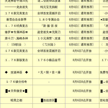
火龙神君╋满10元
送→切割Ｍax攻速
8月6日〖通宵推荐〗
古
━━━━龙炎迷失
纯元宝无捐献
8月6日〖通宵推荐〗
━
１７６新完美复古
全球首发震撼开启
8月6日〖通宵推荐〗
·
暴雪合击全新季
１.８０专属合击
8月6日〖通宵推荐〗
●首爆
１．７６经典复古
『新·服·首·发
8月6日〖通宵推荐〗
『赤
修罗〓专属神器〓
超变迷失〓无限刀
8月6日〖通宵推荐〗
超
唐╋刀╲巅峰杀神
１０元满赞╲攻速
8月6日〖通宵推荐〗
恶
〈 150职业 〉
《 72大陆 》
8月6日〖通宵推荐〗
〈 
１７６新完美复古
全球首发震撼开启
8月6日7点开放
·
１．７６新版复古
１７６小极品金币
8月6日7点开放
１７
◆ 攻速神器 ◆
〃无〃限〃首〃爆
8月6日7点开放
免费
１·７６缘分传奇
-
8月6日8点开放
▓→
█★天帝微变★█
.
8月6日8点开放
▓→
暗黑之都
█首战首区█
8月6日8点开放
首站