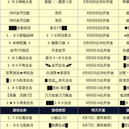
１·８２神焰火龙
新版╲╲微变１区
8月6日8点30分开放
终
2003金币沉默
首区
8月6日9点开放
2003金币沉默
首区
8月6日9点开放
███全新高清
复古176██
8月6日9点开放
◆
１．８０新版战神
１·７６怀旧复古
8月6日9点开放
●
Ｘ·杀神恶魔·Ｘ
Ｘ·极限刀速·Ｘ
8月6日9点30分开放
金币170首区
不卖金币
8月6日10点开放
仿
１·８５极品合击
新８０+８５合击
8月6日10点开放
█
１·８０干将合击
◥◣金币合击◢◤
8月6日10点开放
█
至尊游龙★单职业
白顶赞★新首区
8月6日10点30分开放
沙奖
█１８５卧龙合击
▊首战▁倚天合击
8月6日13点开放
卧龙
１·９５雷霆合击
██首站·首区█
8月6日14点开放
█
【高爆﹍无限刀】
刀刀攻速刀刀吸血
8月6日14点开放
低消
１★９５神龙合击
███１９５合击
8月6日14点开放
██
游戏名称
游戏类型
明天开服
１·７６红魔攻速
小极品+15
8月7日〖通宵推荐〗
攻
１．９６七彩皓月
█免费合成█
8月7日〖通宵推荐〗
█雷