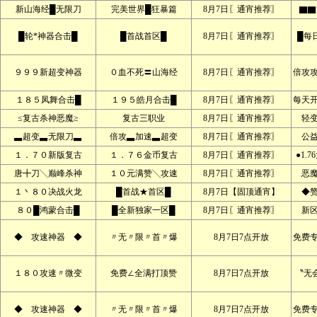
新山海经█无限刀
完美世界█狂暴篇
8月7日〖通宵推荐〗
▇▇
█轮*神器合击█
█首战首区█
8月7日〖通宵推荐〗
█每
９９９新超变神器
０血不死〓山海经
8月7日〖通宵推荐〗
倍攻
１８５凤舞合击█
１９５皓月合击█
8月7日〖通宵推荐〗
每天
≤复古杀神恶魔≥
复古三职业
8月7日〖通宵推荐〗
轻
▃超变▃无限刀▃
倍攻▃加速▃超变
8月7日〖通宵推荐〗
公
１．７０新版复古
１．７６金币复古
8月7日〖通宵推荐〗
●1.
唐╋刀╲巅峰杀神
１０元满赞╲攻速
8月7日〖通宵推荐〗
恶
１丶８０决战火龙
█首战★首区█
8月7日【固顶通宵】
◆
８０█鸿蒙合击█
█全新独家一区█
8月7日〖通宵推荐〗
新
◆ 攻速神器 ◆
〃无〃限〃首〃爆
8月7日7点开放
免费
１８０攻速〃微变
免费∠全满打顶赞
8月7日7点开放
〝无
◆ 攻速神器 ◆
〃无〃限〃首〃爆
8月7日7点开放
免费