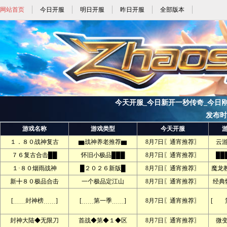
网站首页
今日开服
明日开服
昨日开服
全部版本
今天开服_今日新开一秒传奇_今日刚开一
发布时间:
游戏名称
游戏类型
今天开服
１．８０战神复古
▆战神养老推荐▆
8月7日〖通宵推荐〗
云
７６复古合击██
怀旧小极品███
8月7日〖通宵推荐〗
██
１·８０烟雨战神
█２０２６新版█
8月7日〖通宵推荐〗
魔龙
新╋８０极品合击
一个极品定江山
8月7日〖通宵推荐〗
经典
[﹍﹍封神榜﹍﹍]
[﹍﹍第一季﹍﹍]
8月7日〖通宵推荐〗
[ 
封神大陆◆无限刀
首战◆第◆１◆区
8月7日〖通宵推荐〗
微