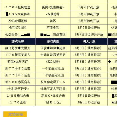
１７６〃狂风攻速
免费≤复古微变≥
8月7日7点开放
≤新
█１８５大众传奇
-专属称号
8月7日8点开放
小
2003金币沉默
首区
8月7日9点开放
金币170首区
不卖金币
8月7日10点开放
仿
公益合击▁▃▅▇
▇▅▃▁首战首区
8月7日18点30分开放
▇区
游戏名称
游戏类型
明天开服
靓仔超变◆无限刀
倍攻◆加速◆超变
8月8日〖通宵推荐〗
超变
１７６新完美复古
全球首发震撼开启
8月8日〖通宵推荐〗
·
暗黑●九界天问
《320大陆》
8月8日〖通宵推荐〗
◆ 
新７７╋８０合击
一个极品定江山
8月8日〖通宵推荐〗
经典
新７７╋８０合击
一个极品定江山
8月8日〖通宵推荐〗
经典
新１８０赤冥合击
长久稳定星王＋５
8月8日〖通宵推荐〗
▇▇
≤七彩毁灭轻变≥
纯元宝复古三职业
8月8日〖通宵推荐〗
纯
１·８５极品合击
新８０+８５合击
8月8日10点开放
█
１·７６金币
『经典·１区』
8月8日13点开放
★
友情链接