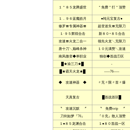
１＂８５龙腾盛世
＂免费＂打＂顶赞
１．９６蓝魔皓月
●纯元宝复古●
修罗〓专属神器〓
超变迷失〓无限刀
１·９５辉煌合击
新８０+８５合击
攻速〓火龙二合一
领先火龙╲无限刀
唐╋刀╲巅峰杀神
１０元满赞╲攻速
南风微变◆单职业
独创◆首战①区
█★渝三刀★█
-
█★霸天火龙★█
-----76-----
◆ 攻速神器 ◆
〃无〃限〃首〃爆
天真复古
█首战首区█
〝 攻速沉默 〞
〝 免费svip 〞
刀剑如梦『76』
『０充』散人顶赞
１●８５龙渊合击
１●８０首战一区