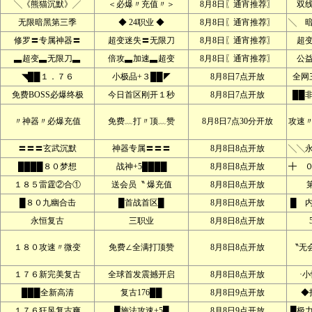
╲《熊猫沉默》╱
＜必爆〃充值〃＞
8月8日〖通宵推荐〗
双
无限暗黑第三季
◆ 24职业 ◆
8月8日〖通宵推荐〗
╲ 
修罗〓专属神器〓
超变迷失〓无限刀
8月8日〖通宵推荐〗
超
▃超变▃无限刀▃
倍攻▃加速▃超变
8月8日〖通宵推荐〗
公
◥██１．７６
小极品+３██◤
8月8日7点开放
全网
免费BOSS必爆终极
今日首区刚开１秒
8月8日7点开放
██
〃神器〃必爆充值
免费﹏打〃顶﹏赞
8月8日7点30分开放
攻速
〓〓〓玄武沉默
神器专属〓〓〓
8月8日8点开放
╲╲
████８０梦想
战神+5████
8月8日8点开放
╋ 
１８５雷霆②合①
送会员〝 爆充值
8月8日8点开放
█８０九幽合击
█首战首区█
8月8日8点开放
█ 
永恒复古
三职业
8月8日8点开放
１８０攻速〃微变
免费∠全满打顶赞
8月8日8点开放
〝无
１７６新完美复古
全球首发震撼开启
8月8日8点开放
·
███全新高清
复古176██
8月8日9点开放
◆
１７６狂风复古爽
█施法攻速+5█
8月8日9点开放
█极