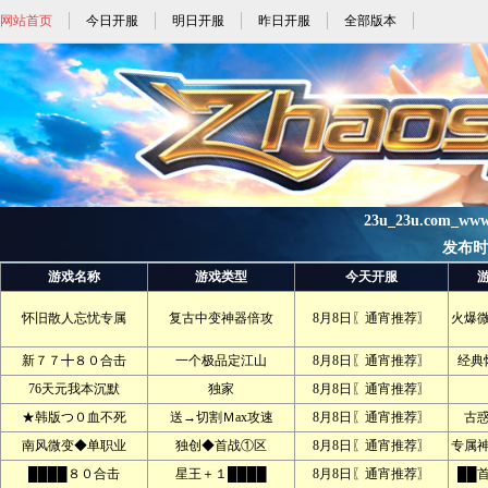
网站首页
今日开服
明日开服
昨日开服
全部版本
23u_23u.com_ww
发布时间:
游戏名称
游戏类型
今天开服
怀旧散人忘忧专属
复古中变神器倍攻
8月8日〖通宵推荐〗
火爆
新７７╋８０合击
一个极品定江山
8月8日〖通宵推荐〗
经典
76天元我本沉默
独家
8月8日〖通宵推荐〗
★韩版つ０血不死
送→切割Ｍax攻速
8月8日〖通宵推荐〗
古
南风微变◆单职业
独创◆首战①区
8月8日〖通宵推荐〗
专属
████８０合击
星王＋１████
8月8日〖通宵推荐〗
██