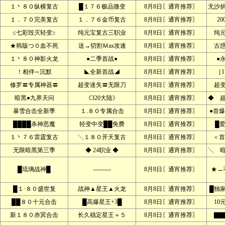
１丶８０纵横复古
█１７６极品微变
8月8日〖通宵推荐〗
无沙
１．７０完美复古
１．７６金币复古
8月8日〖通宵推荐〗
2
≤七彩毁灭轻变≥
纯元宝复古三职业
8月8日〖通宵推荐〗
纯
★韩版つ０血不死
送→切割Ｍax攻速
8月8日〖通宵推荐〗
古
１丶８０神影火龙
●二季首战●
8月8日〖通宵推荐〗
●
！相伴∽沉默
◣全新首战◢
8月8日〖通宵推荐〗
［1
修罗〓专属神器〓
超变迷失〓无限刀
8月8日〖通宵推荐〗
超
暗黑●九界天问
《320大陆》
8月8日〖通宵推荐〗
◆ 
暴雪合击全新季
１.８０专属合击
8月8日〖通宵推荐〗
●首爆
████杀神恶魔
轻变中变██免费
8月8日〖通宵推荐〗
█
１丶７６雷霆复古
╲１８０开天复古
8月8日〖通宵推荐〗
＜首
无限暗黑第三季
◆ 24职业 ◆
8月8日〖通宵推荐〗
╲ 
█琉璃战神█
---------
8月8日〖通宵推荐〗
★→
█１·８０盛世复
战神▲星王▲火龙
8月8日〖通宵推荐〗
█独
██８０十元合击
█高爆星王+3█
8月8日〖通宵推荐〗
10
新１８０赤冥合击
长久稳定星王＋５
8月8日〖通宵推荐〗
▇▇