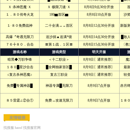
Ｘ·杀神恶魔·Ｘ
Ｘ·极限刀速·Ｘ
8月8日9点30分开放
１．８０传奇火龙
180▆首区▆
8月8日10点开放
沙
１·８０免费战神
二十全满→→首区
8月8日12点30分开放
新版
高爆〞奇遇无限刀
送沙捐▲送满*馈
8月8日14点30分开放
█散
７６╋８０．合击
〓第１战．１区〓
8月8日15点30分开放
〔教
游戏名称
游戏类型
明天开服
暗黑◆万职争锋
＜十二职业＞
8月9日〖通宵推荐〗
魔
１８０█星沙合击
█全网独家首区█
8月9日〖通宵推荐〗
最
≤复古杀神恶魔≥
复古三职业
8月9日〖通宵推荐〗
轻
免费█专属神器█
神器专属█无限刀
8月9日7点开放
赤月
８５雷霆∠②合①
免费→攻速无限刀
8月9日7点开放
１８
友情链接
找搜服
haosf
找搜服官网