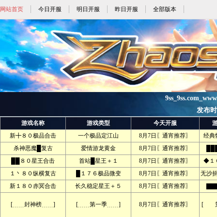
网站首页
今日开服
明日开服
昨日开服
全部版本
9ss_9ss.com_ww
发布时间:
游戏名称
游戏类型
今天开服
新╋８０极品合击
一个极品定江山
8月7日〖通宵推荐〗
经典
杀神恶魔█复古
爱情游龙黄金
8月7日〖通宵推荐〗
██
██８０星王合击
首站█星王＋１
8月7日〖通宵推荐〗
◆１
１丶８０纵横复古
█１７６极品微变
8月7日〖通宵推荐〗
无沙
新１８０赤冥合击
长久稳定星王＋５
8月7日〖通宵推荐〗
▇▇
[﹍﹍封神榜﹍﹍]
[﹍﹍第一季﹍﹍]
8月7日〖通宵推荐〗
[ 