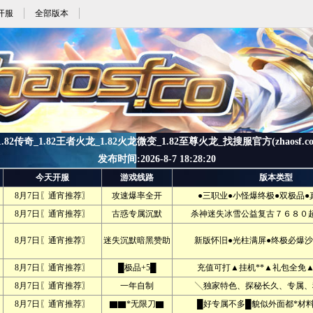
开服
全部版本
1.82传奇_1.82王者火龙_1.82火龙微变_1.82至尊火龙_找搜服官方(zhaosf.co
发布时间:2026-8-7 18:28:20
今天开服
游戏线路
版本类型
8月7日〖通宵推荐〗
攻速爆率全开
●三职业●小怪爆终极●双极品●
8月7日〖通宵推荐〗
古惑专属沉默
杀神迷失冰雪公益复古７６８０超
8月7日〖通宵推荐〗
迷失沉默暗黑赞助
新版怀旧●光柱满屏●终极必爆沙
8月7日〖通宵推荐〗
█极品+5█
充值可打▲挂机**▲礼包全免▲
8月7日〖通宵推荐〗
一年自制
╲独家特色、探秘长久、专属、
8月7日〖通宵推荐〗
▇▇*无限刀▇
█好专属不多█貌似外面都*材料