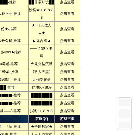
███-推荐
██非常好玩██
点击查看
沙奖★１８８８
花不完-推荐
点击查看
８
★→176散人
有份★-推荐
点击查看
←★
长久稳-推荐
◣无合成◢
点击查看
━━ 沉默丶专
多种BO-推荐
点击查看
属
●养老-推荐
火龙公益沉默
点击查看
甲可爆.-推荐
【散人天堂】
点击查看
003〕-推荐
无强制充值
点击查看
██-推荐
群786571839
点击查看
▇▇▇-推荐
████████
点击查看
▇▇▇-推荐
████████
点击查看
板——?-推荐
沙奖+１８８８
点击查看
客服QQ
游戏主页
」「沉-推荐
★全网独家★
点击查看
●复古-推荐
十元无线货币
点击查看