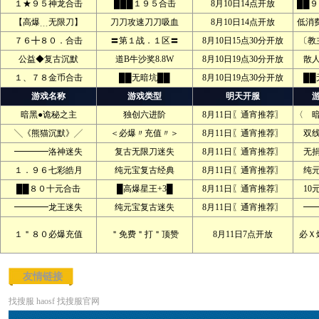
１★９５神龙合击
███１９５合击
8月10日14点开放
██
【高爆﹍无限刀】
刀刀攻速刀刀吸血
8月10日14点开放
低消
７６╋８０．合击
〓第１战．１区〓
8月10日15点30分开放
〔教
公益◆复古沉默
道B牛沙奖8.8W
8月10日19点30分开放
散
１、７８金币合击
██无暗坑██
8月10日19点30分开放
██
游戏名称
游戏类型
明天开服
暗黑●诡秘之主
独创六进阶
8月11日〖通宵推荐〗
〈 
╲《熊猫沉默》╱
＜必爆〃充值〃＞
8月11日〖通宵推荐〗
双
━━━━洛神迷失
复古无限刀迷失
8月11日〖通宵推荐〗
无
１．９６七彩皓月
纯元宝复古经典
8月11日〖通宵推荐〗
纯
██８０十元合击
█高爆星王+3█
8月11日〖通宵推荐〗
10
━━━━龙王迷失
纯元宝复古迷失
8月11日〖通宵推荐〗
━
１＂８０必爆充值
＂免费＂打＂顶赞
8月11日7点开放
必Ｘ
友情链接
找搜服
haosf
找搜服官网