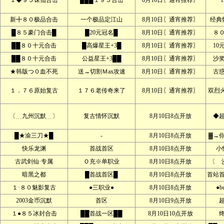
１◆９５诛仙合击
███１９５合击
8月10日〖通宵推荐〗
新╋８０极品合击
一个极品定江山
8月10日〖通宵推荐〗
经典
█８５豪门合击█
█20元冠名█
8月10日〖通宵推荐〗
８
██８０十元合击
█高爆星王+3█
8月10日〖通宵推荐〗
10
██８０十元合击
公益星王+3██
8月10日〖通宵推荐〗
沙
★韩版つ０血不死
送→切割Ｍax攻速
8月10日〖通宵推荐〗
古
１．７６原始复古
１７６老传奇来了
8月10日〖通宵推荐〗
双烈
〔﹍九州沉默﹍〕
复古情怀沉默
8月10日8点开放
◆
█★渝三刀★█
-
8月10日8点开放
▓→
快乐龙渊
首战首区
8月10日8点开放
小
古武剑仙·专属
Ｏ充※单职业
8月10日8点开放
〔 
暗黑之都
█首战首区█
8月10日8点开放
首站
１·８０魅影复古
●三职业●
8月10日8点开放
●b
2003金币沉默
首区
8月10日9点开放
１●８５冰封合击
██首战一区██
8月10日10点开放