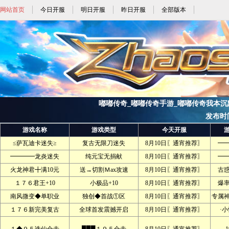
网站首页
今日开服
明日开服
昨日开服
全部版本
嘟嘟传奇_嘟嘟传奇手游_嘟嘟传奇我本沉默手游
发布时间:2
游戏名称
游戏类型
今天开服
≤萨瓦迪卡迷失≥
复古无限刀迷失
8月10日〖通宵推荐〗
━
━━━━龙炎迷失
纯元宝无捐献
8月10日〖通宵推荐〗
━
火龙神君╋满10元
送→切割Ｍax攻速
8月10日〖通宵推荐〗
古
１７６君王+10
小极品+10
8月10日〖通宵推荐〗
爆
南风微变◆单职业
独创◆首战①区
8月10日〖通宵推荐〗
专属
１７６新完美复古
全球首发震撼开启
8月10日〖通宵推荐〗
·